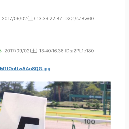
ト
2017/09/02(土) 13:39:22.87 ID:Q1/sZ8w60
ト
2017/09/02(土) 13:40:16.36 ID:a2PL1c180
/DIM1tOnUwAAnSQG.jpg