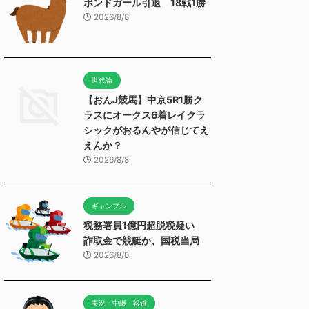
ボンドガール引退 18戦1勝
2026/8/8
世代論
【おんJ競馬】中京5R1勝ク
ラスにオークス6着レイクラ
シックがおるんやが信じてえ
えんか？
2026/8/8
ギャンブル
税務署員1億円超脱税疑い
詐取金で競艇か、国税当局
2026/8/8
実況・中継・報道