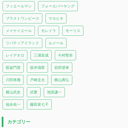
フィエールマン
フォーエバーヤング
ブラストワンピース
マカヒキ
メイケイエール
モレイラ
モーリス
リバティアイランド
ルメール
レイデオロ
三浦皇成
今村聖奈
凱旋門賞
坂井瑠星
岩田望来
川田将雅
戸崎圭太
横山典弘
横山武史
武豊
池添謙一
福永祐一
藤田菜七子
カテゴリー