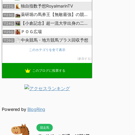
独自指数予想RoyalmarinTV
1122位
薬研堀の馬券王【無敵最強】の競馬予想
1123位
【小倉記念】超一流大学出身の二人で理論競馬
1124位
ＰＯＧ広場
1125位
中央競馬・地方競馬プラス回収予想
1126位
このカテゴリを全て表示
参加する
このブログに投票する
Powered by
BlogRing
競走馬