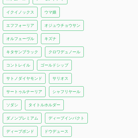
イクイノックス
ウマ娘
エフフォーリア
オジュウチョウサン
オルフェーヴル
キズナ
キタサンブラック
クロワデュノール
コントレイル
ゴールドシップ
サトノダイヤモンド
サリオス
サートゥルナーリア
シャフリヤール
ソダシ
タイトルホルダー
ダノンプレミアム
ディープインパクト
ディープボンド
ドウデュース