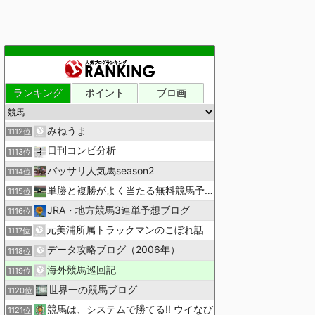
ランキング
ポイント
ブロ画
みねうま
1112位
日刊コンピ分析
1113位
バッサリ人気馬season2
1114位
単勝と複勝がよく当たる無料競馬予想ブログ
1115位
JRA・地方競馬3連単予想ブログ
1116位
元美浦所属トラックマンのこぼれ話
1117位
データ攻略ブログ（2006年）
1118位
海外競馬巡回記
1119位
世界一の競馬ブログ
1120位
競馬は、システムで勝てる!! ウイなび
1121位