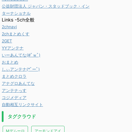
公益財団法人 ジャパン・スタッドブック・イン
ターナショナル
Links -5ch全般
2chnavi
2chまとめくす
2GET
YYアンテナ
いーあんてな(#ﾟｗﾟ)
おまとめ
しぃアンテナ(*ﾟーﾟ)
まとめクロラ
アナグロあんてな
アンテナっす
コジメディア
自動相互リンクサイト
タグクラウド
Mデムーロ
アーモンドアイ