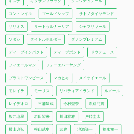
キズナ
キタサンブラック
クロワデュノール
コントレイル
ゴールドシップ
サトノダイヤモンド
サリオス
サートゥルナーリア
シャフリヤール
ソダシ
タイトルホルダー
ダノンプレミアム
ディープインパクト
ディープボンド
ドウデュース
フィエールマン
フォーエバーヤング
ブラストワンピース
マカヒキ
メイケイエール
モレイラ
モーリス
リバティアイランド
ルメール
レイデオロ
三浦皇成
今村聖奈
凱旋門賞
坂井瑠星
岩田望来
川田将雅
戸崎圭太
横山典弘
横山武史
武豊
池添謙一
福永祐一