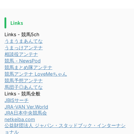
Links
Links - 競馬5ch
うまうまあんてな
うまっけアンテナ
相談役アンテナ
競馬 - NewsPod
競馬まとめ隊アンテナ
競馬アンテナ LoveMeちゃん
競馬予想アンテナ
馬団子◎あんてな
Links - 競馬全般
JBISサーチ
JRA-VAN Ver.World
JRA日本中央競馬会
netkeiba.com
公益財団法人 ジャパン・スタッドブック・インターナシ
ョナル