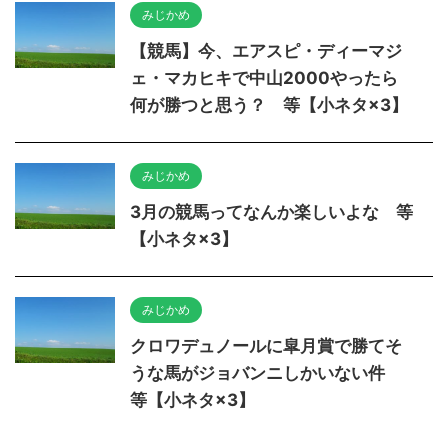
みじかめ
【競馬】今、エアスピ・ディーマジ
ェ・マカヒキで中山2000やったら
何が勝つと思う？ 等【小ネタ×3】
みじかめ
3月の競馬ってなんか楽しいよな 等
【小ネタ×3】
みじかめ
クロワデュノールに皐月賞で勝てそ
うな馬がジョバンニしかいない件
等【小ネタ×3】