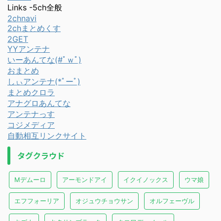
Links -5ch全般
2chnavi
2chまとめくす
2GET
YYアンテナ
いーあんてな(#ﾟｗﾟ)
おまとめ
しぃアンテナ(*ﾟーﾟ)
まとめクロラ
アナグロあんてな
アンテナっす
コジメディア
自動相互リンクサイト
タグクラウド
Mデムーロ
アーモンドアイ
イクイノックス
ウマ娘
エフフォーリア
オジュウチョウサン
オルフェーヴル