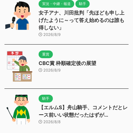
実況・中継・報道
騎手
女子アナ、川田批判「先ほども申し上
げたように～って答え始めるのは誰も
得しない」
2026/8/9
重賞
CBC賞 枠順確定後の展望
2026/8/9
騎手
【エルムS】舟山騎手、コメントだとレ
ース前いい状態だったはずが…
2026/8/8