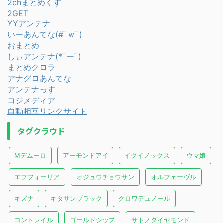
2chまとめくす
2GET
YYアンテナ
いーあんてな(#ﾟｗﾟ)
おまとめ
しぃアンテナ(*ﾟーﾟ)
まとめクロラ
アナグロあんてな
アンテナっす
コジメディア
自動相互リンクサイト
タグクラウド
Mデムーロ
アーモンドアイ
イクイノックス
ウマ娘
エフフォーリア
オジュウチョウサン
オルフェーヴル
キズナ
キタサンブラック
クロワデュノール
コントレイル
ゴールドシップ
サトノダイヤモンド