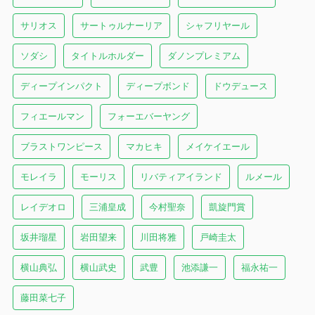
サリオス
サートゥルナーリア
シャフリヤール
ソダシ
タイトルホルダー
ダノンプレミアム
ディープインパクト
ディープボンド
ドウデュース
フィエールマン
フォーエバーヤング
ブラストワンピース
マカヒキ
メイケイエール
モレイラ
モーリス
リバティアイランド
ルメール
レイデオロ
三浦皇成
今村聖奈
凱旋門賞
坂井瑠星
岩田望来
川田将雅
戸崎圭太
横山典弘
横山武史
武豊
池添謙一
福永祐一
藤田菜七子