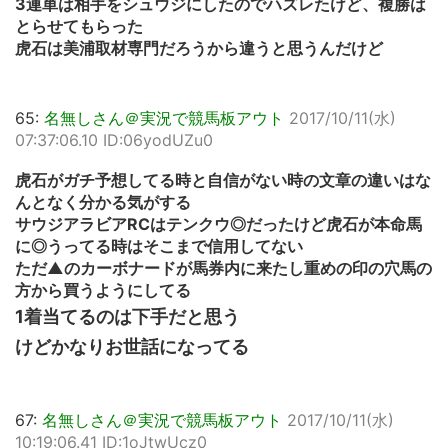
3連単は相手をシュウジにしたのでハズレたけど、複勝は
とらせてもらった
虎石は美浦取材専門だろうから違うと思うんだけど
65:
名無しさん＠実況で競馬板アウト
2017/10/11(水)
07:37:06.10 ID:06yodUZu0
虎石がガチ予想してる時と自信がない時の文章の違いはな
んとなく分かる気がする
サウジアラビアRCはテンクウ◎だったけど虎石が本命馬
に◎うってる時はそこまで信用してない
ただ▲のカーボナードが馬券内に来たし重めの印の穴馬の
方から買うようにしてる
1着当てるのは下手だと思う
けどかなりお世話になってる
67:
名無しさん＠実況で競馬板アウト
2017/10/11(水)
10:19:06.41 ID:1oJtwUcz0