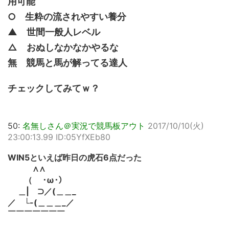
用可能
○ 生粋の流されやすい養分
▲ 世間一般人レベル
△ おぬしなかなかやるな
無 競馬と馬が解ってる達人
チェックしてみてｗ？
50:
名無しさん＠実況で競馬板アウト
2017/10/10(火)
23:00:13.99 ID:05YfXEb80
WIN5といえば昨日の虎石6点だった
∧∧
（ ･ω･）
＿| ⊃／(＿＿_
／ └-(＿＿＿_／
￣￣￣￣￣￣￣