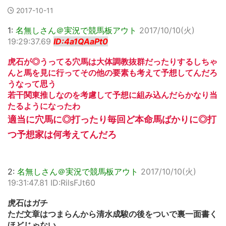
2017-10-11
1:
名無しさん＠実況で競馬板アウト
2017/10/10(火)
19:29:37.69
ID:4a1QAaPt0
虎石が◎うってる穴馬は大体調教抜群だったりするしちゃ
んと馬を見に行ってその他の要素も考えて予想してんだろ
うなって思う
若干関東推しなのを考慮して予想に組み込んだらかなり当
たるようになったわ
適当に穴馬に◎打ったり毎回ど本命馬ばかりに◎打
つ予想家は何考えてんだろ
2:
名無しさん＠実況で競馬板アウト
2017/10/10(火)
19:31:47.81 ID:RilsFJt60
虎石はガチ
ただ文章はつまらんから清水成駿の後をついで裏一面書く
ほどじゃない