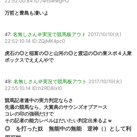
22:52:00.84 ID:/4nSwwgPO
万哲と豊島も凄いよ
47:
名無しさん＠実況で競馬板アウト
2017/10/10(火)
22:52:10.14 ID:ZQjMK4pc0
虎石の◎と稲富の◎と山河の◎と渡辺の◎の東スポ４人衆
ボックスでええんやで
49:
名無しさん＠実況で競馬板アウト
2017/10/10(火)
22:55:10.14 ID:h2RD8ixl0
競馬記者連中の実力判定ならさ
先週の競馬なら、大賞典のサウンズオブアース
コレの印の強弱だけで
その記者の能力レベルはだいたい判定出来るよｗ
◎ を打った奴 無能中の無能 逆神（）として利