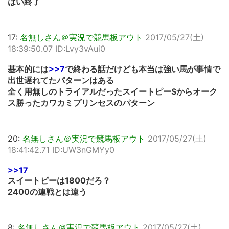
はい終了
17:
名無しさん＠実況で競馬板アウト
2017/05/27(土)
18:39:50.07 ID:Lvy3vAui0
基本的には
>>7
で終わる話だけども本当は強い馬が事情で
出世遅れてたパターンはある
全く用無しのトライアルだったスイートピーSからオーク
ス勝ったカワカミプリンセスのパターン
20:
名無しさん＠実況で競馬板アウト
2017/05/27(土)
18:41:42.71 ID:UW3nGMYy0
>>17
スイートピーは1800だろ？
2400の連戦とは違う
8:
名無しさん＠実況で競馬板アウト
2017/05/27(土)