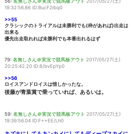
56:
名無しさん＠実況で競馬板アウト
2017/05/27(土)
19:32:56.86 ID:BucF2lbq0
>>55
クラシックのトライアルは未勝利でも(枠があれば)出走は
出来る
優先出走取れれば未勝利でも本番出れるはず
79:
名無しさん＠実況で競馬板アウト
2017/05/27(土)
20:25:42.20 ID:8/bvEpYp0
>>56
ロイスアンドロイスは惜しかったな。
後藤が青葉賞で乗っていれば、あるいは。
59:
名無しさん＠実況で競馬板アウト
2017/05/27(土)
19:39:56.04 ID:F++EE/Lh0
キズナにしてもキンカメにしてもディープスカイに