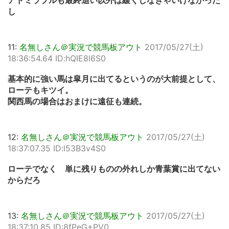
アドミラブルも最終追い以外は緩くしなきゃいけなかった
し
11:
名無しさん＠実況で競馬板アウト
2017/05/27(土)
18:36:54.64 ID:hQIE8l6S0
基本的に強い馬は皐月に出てるというのが大前提として、
ローテもキツイ。
関西馬の場合はおまけに遠征も連続。
12:
名無しさん＠実況で競馬板アウト
2017/05/27(土)
18:37:07.35 ID:l53B3v4S0
ローテでなく 単に残りものの外れしか青葉賞に出てない
からだろ
13:
名無しさん＠実況で競馬板アウト
2017/05/27(土)
18:37:10.85 ID:8fPeG+PV0