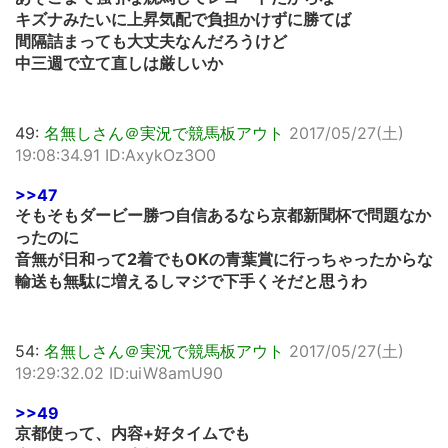
キズナみたいに上昇気配で負担かけずに勝てば
間隔詰まっても大丈夫なんだろうけど
中三週で立て直しは厳しいか
49:
名無しさん＠実況で競馬板アウト
2017/05/27(土)
19:08:34.91 ID:AxykOz3O0
>>47
そもそもダービー勝つ自信あるなら京都新聞杯で問題なか
ったのに
音無が日和って2着でもOKの青葉賞に行っちゃったからな
輸送も無駄に増えるしマジで下手くそだと思うわ
54:
名無しさん＠実況で競馬板アウト
2017/05/27(土)
19:29:32.02 ID:uiW8amU90
>>49
京都使って、内容+好タイムでも