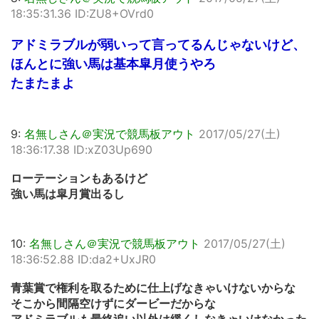
18:35:31.36 ID:ZU8+OVrd0
アドミラブルが弱いって言ってるんじゃないけど、
ほんとに強い馬は基本皐月使うやろ
たまたまよ
9:
名無しさん＠実況で競馬板アウト
2017/05/27(土)
18:36:17.38 ID:xZ03Up690
ローテーションもあるけど
強い馬は皐月賞出るし
10:
名無しさん＠実況で競馬板アウト
2017/05/27(土)
18:36:52.88 ID:da2+UxJR0
青葉賞で権利を取るために仕上げなきゃいけないからな
そこから間隔空けずにダービーだからな