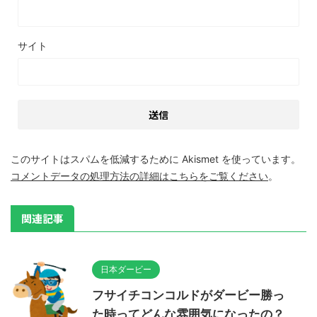
サイト
このサイトはスパムを低減するために Akismet を使っています。
コメントデータの処理方法の詳細はこちらをご覧ください
。
関連記事
日本ダービー
フサイチコンコルドがダービー勝っ
た時ってどんな雰囲気になったの？