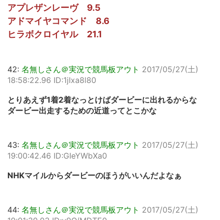
アプレザンレーヴ 9.5
アドマイヤコマンド 8.6
ヒラボクロイヤル 21.1
42:
名無しさん＠実況で競馬板アウト
2017/05/27(土)
18:58:22.96 ID:1jIxa8l80
とりあえず1着2着なっとけばダービーに出れるからな
ダービー出走するための近道ってとこかな
43:
名無しさん＠実況で競馬板アウト
2017/05/27(土)
19:00:42.46 ID:GIeYWbXa0
NHKマイルからダービーのほうがいいんだよなぁ
44:
名無しさん＠実況で競馬板アウト
2017/05/27(土)