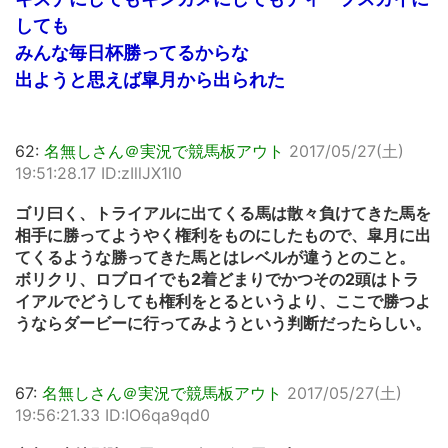
しても
みんな毎日杯勝ってるからな
出ようと思えば皐月から出られた
62:
名無しさん＠実況で競馬板アウト
2017/05/27(土)
19:51:28.17 ID:zIllJX1l0
ゴリ曰く、トライアルに出てくる馬は散々負けてきた馬を
相手に勝ってようやく権利をものにしたもので、皐月に出
てくるような勝ってきた馬とはレベルが違うとのこと。
ボリクリ、ロブロイでも2着どまりでかつその2頭はトラ
イアルでどうしても権利をとるというより、ここで勝つよ
うならダービーに行ってみようという判断だったらしい。
67:
名無しさん＠実況で競馬板アウト
2017/05/27(土)
19:56:21.33 ID:IO6qa9qd0