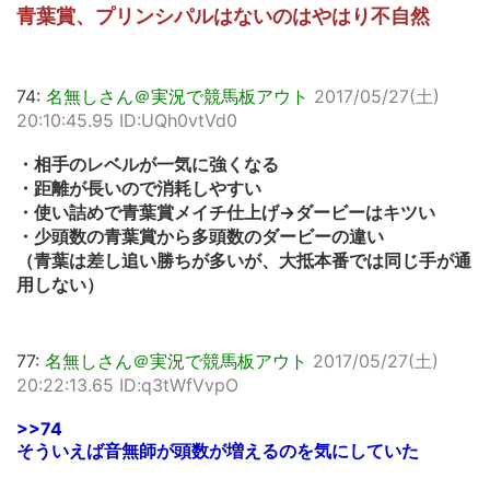
青葉賞、プリンシパルはないのはやはり不自然
74:
名無しさん＠実況で競馬板アウト
2017/05/27(土)
20:10:45.95 ID:UQh0vtVd0
・相手のレベルが一気に強くなる
・距離が長いので消耗しやすい
・使い詰めで青葉賞メイチ仕上げ→ダービーはキツい
・少頭数の青葉賞から多頭数のダービーの違い
（青葉は差し追い勝ちが多いが、大抵本番では同じ手が通
用しない）
77:
名無しさん＠実況で競馬板アウト
2017/05/27(土)
20:22:13.65 ID:q3tWfVvpO
>>74
そういえば音無師が頭数が増えるのを気にしていた