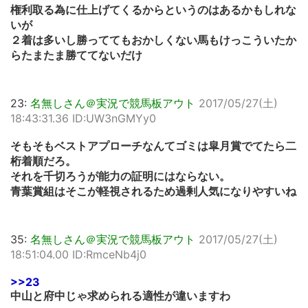
権利取る為に仕上げてくるからというのはあるかもしれな
いが
２着は多いし勝っててもおかしくない馬もけっこういたか
らたまたま勝ててないだけ
23:
名無しさん＠実況で競馬板アウト
2017/05/27(土)
18:43:31.36 ID:UW3nGMYy0
そもそもベストアプローチなんてゴミは皐月賞でてたら二
桁着順だろ。
それを千切ろうが能力の証明にはならない。
青葉賞組はそこが軽視されるため過剰人気になりやすいね
35:
名無しさん＠実況で競馬板アウト
2017/05/27(土)
18:51:04.00 ID:RmceNb4j0
>>23
中山と府中じゃ求められる適性が違いますわ