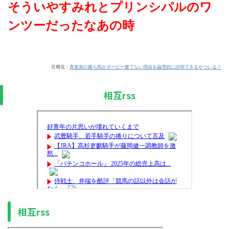
そういやすみれとプリンシパルのワ
ンツーだったなあの時
引用元：
青葉賞の勝ち馬がダービー勝てない理由を論理的に説明できるやついる？
相互rss
相互rss