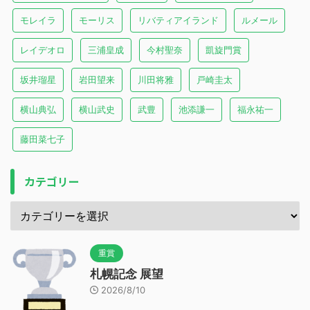
モレイラ
モーリス
リバティアイランド
ルメール
レイデオロ
三浦皇成
今村聖奈
凱旋門賞
坂井瑠星
岩田望来
川田将雅
戸崎圭太
横山典弘
横山武史
武豊
池添謙一
福永祐一
藤田菜七子
カテゴリー
重賞
札幌記念 展望
2026/8/10