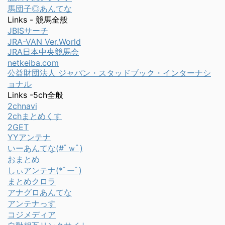
馬団子◎あんてな
Links - 競馬全般
JBISサーチ
JRA-VAN Ver.World
JRA日本中央競馬会
netkeiba.com
公益財団法人 ジャパン・スタッドブック・インターナシ
ョナル
Links -5ch全般
2chnavi
2chまとめくす
2GET
YYアンテナ
いーあんてな(#ﾟｗﾟ)
おまとめ
しぃアンテナ(*ﾟーﾟ)
まとめクロラ
アナグロあんてな
アンテナっす
コジメディア