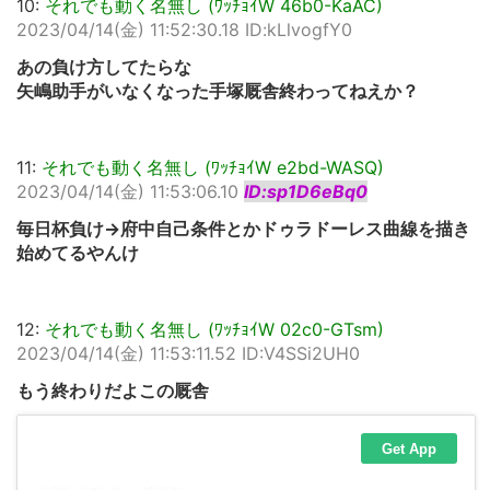
10:
それでも動く名無し (ﾜｯﾁｮｲW 46b0-KaAC)
2023/04/14(金) 11:52:30.18 ID:kLlvogfY0
あの負け方してたらな
矢嶋助手がいなくなった手塚厩舎終わってねえか？
11:
それでも動く名無し (ﾜｯﾁｮｲW e2bd-WASQ)
2023/04/14(金) 11:53:06.10
ID:sp1D6eBq0
毎日杯負け→府中自己条件とかドゥラドーレス曲線を描き
始めてるやんけ
12:
それでも動く名無し (ﾜｯﾁｮｲW 02c0-GTsm)
2023/04/14(金) 11:53:11.52 ID:V4SSi2UH0
もう終わりだよこの厩舎