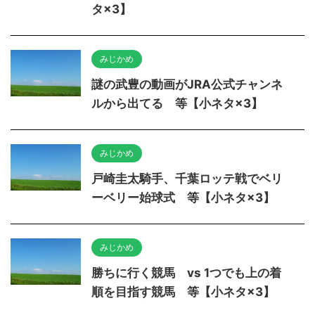
タ×3】
みじかめ
謎の武豊の動画がJRA公式チャンネ
ルから出てる 等【小ネタ×3】
みじかめ
戸崎圭太騎手、千葉ロッテ戦でベリ
ーベリー始球式 等【小ネタ×3】
みじかめ
勝ちに行く競馬 vs 1つでも上の着
順を目指す競馬 等【小ネタ×3】