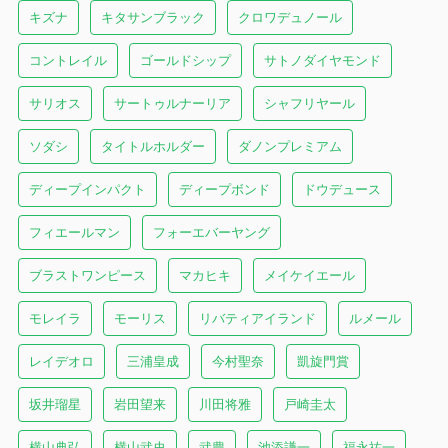
キズナ
キタサンブラック
クロワデュノール
コントレイル
ゴールドシップ
サトノダイヤモンド
サリオス
サートゥルナーリア
シャフリヤール
ソダシ
タイトルホルダー
ダノンプレミアム
ディープインパクト
ディープボンド
ドウデュース
フィエールマン
フォーエバーヤング
ブラストワンピース
マカヒキ
メイケイエール
モレイラ
モーリス
リバティアイランド
ルメール
レイデオロ
三浦皇成
今村聖奈
凱旋門賞
坂井瑠星
岩田望来
川田将雅
戸崎圭太
横山典弘
横山武史
武豊
池添謙一
福永祐一