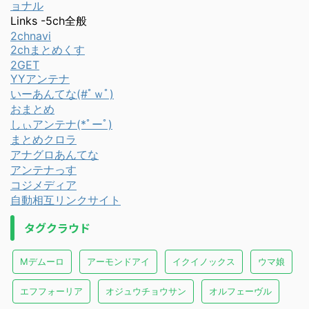
ョナル
Links -5ch全般
2chnavi
2chまとめくす
2GET
YYアンテナ
いーあんてな(#ﾟｗﾟ)
おまとめ
しぃアンテナ(*ﾟーﾟ)
まとめクロラ
アナグロあんてな
アンテナっす
コジメディア
自動相互リンクサイト
タグクラウド
Mデムーロ
アーモンドアイ
イクイノックス
ウマ娘
エフフォーリア
オジュウチョウサン
オルフェーヴル