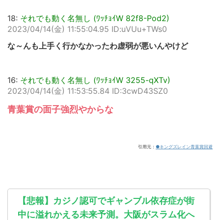
18:
それでも動く名無し (ﾜｯﾁｮｲW 82f8-Pod2)
2023/04/14(金) 11:55:04.95 ID:uVUu+TWs0
な～んも上手く行かなかったわ虚弱が悪いんやけど
16:
それでも動く名無し (ﾜｯﾁｮｲW 3255-qXTv)
2023/04/14(金) 11:53:55.84 ID:3cwD43SZ0
青葉賞の面子強烈やからな
引用元：
●キングズレイン青葉賞回避
【悲報】カジノ認可でギャンブル依存症が街
中に溢れかえる未来予測。大阪がスラム化へ