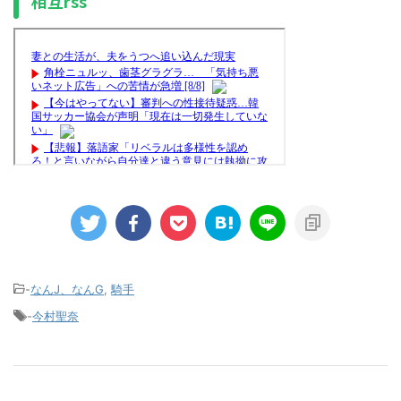
相互rss
-
なんJ、なんG
,
騎手
-
今村聖奈