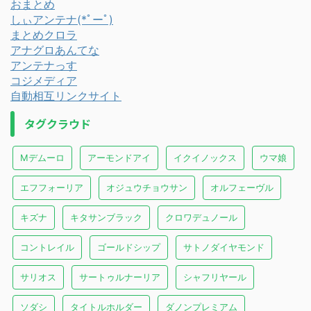
おまとめ
しぃアンテナ(*ﾟーﾟ)
まとめクロラ
アナグロあんてな
アンテナっす
コジメディア
自動相互リンクサイト
タグクラウド
Mデムーロ
アーモンドアイ
イクイノックス
ウマ娘
エフフォーリア
オジュウチョウサン
オルフェーヴル
キズナ
キタサンブラック
クロワデュノール
コントレイル
ゴールドシップ
サトノダイヤモンド
サリオス
サートゥルナーリア
シャフリヤール
ソダシ
タイトルホルダー
ダノンプレミアム