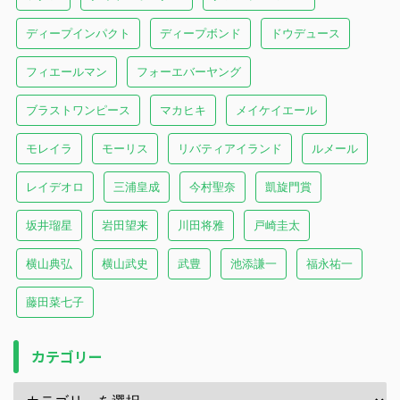
ディープインパクト
ディープボンド
ドウデュース
フィエールマン
フォーエバーヤング
ブラストワンピース
マカヒキ
メイケイエール
モレイラ
モーリス
リバティアイランド
ルメール
レイデオロ
三浦皇成
今村聖奈
凱旋門賞
坂井瑠星
岩田望来
川田将雅
戸崎圭太
横山典弘
横山武史
武豊
池添謙一
福永祐一
藤田菜七子
カテゴリー