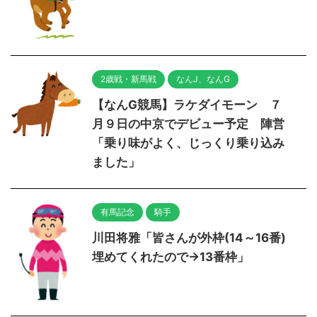
2歳戦・新馬戦
なんJ、なんG
【なんG競馬】ラケダイモーン ７
月９日の中京でデビュー予定 陣営
「乗り味がよく、じっくり乗り込み
ました」
有馬記念
騎手
川田将雅「皆さんが外枠(14～16番)
埋めてくれたので→13番枠」