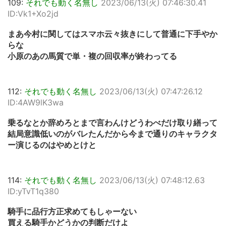
109:
それでも動く名無し
2023/06/13(火) 07:46:30.41
ID:Vk1+Xo2jd
まあ今村に関してはスマホ云々抜きにして普通に下手やか
らな
小原のあの馬質で単・複の回収率が終わってる
112:
それでも動く名無し
2023/06/13(火) 07:47:26.12
ID:4AW9lK3wa
乗るなとか辞めろとまで言わんけどうわべだけ取り繕って
結局意識低いのがバレたんだから今まで通りのキャラクタ
ー演じるのはやめとけと
114:
それでも動く名無し
2023/06/13(火) 07:48:12.63
ID:yTvT1q380
騎手に品行方正求めてもしゃーない
買える騎手かどうかの判断だけよ