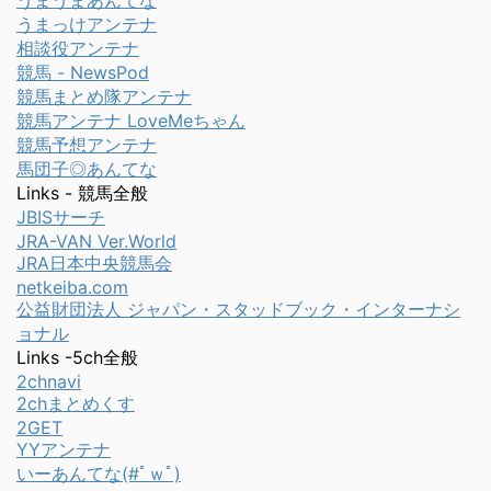
うまっけアンテナ
相談役アンテナ
競馬 - NewsPod
競馬まとめ隊アンテナ
競馬アンテナ LoveMeちゃん
競馬予想アンテナ
馬団子◎あんてな
Links - 競馬全般
JBISサーチ
JRA-VAN Ver.World
JRA日本中央競馬会
netkeiba.com
公益財団法人 ジャパン・スタッドブック・インターナシ
ョナル
Links -5ch全般
2chnavi
2chまとめくす
2GET
YYアンテナ
いーあんてな(#ﾟｗﾟ)