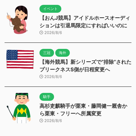
イベント
【おんJ競馬】アイドルホースオーディ
ションは引退馬限定にすればいいのに
2026/8/6
三冠
海外
【海外競馬】新シリーズで“排除”された
プリークネスS側が日程変更へ
2026/8/6
騎手
高杉吏麒騎手が栗東・藤岡健一厩舎か
ら栗東・フリーへ所属変更
2026/8/6