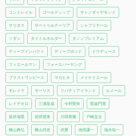
コントレイル
ゴールドシップ
サトノダイヤモンド
サリオス
サートゥルナーリア
シャフリヤール
ソダシ
タイトルホルダー
ダノンプレミアム
ディープインパクト
ディープボンド
ドウデュース
フィエールマン
フォーエバーヤング
ブラストワンピース
マカヒキ
メイケイエール
モレイラ
モーリス
リバティアイランド
ルメール
レイデオロ
三浦皇成
今村聖奈
凱旋門賞
坂井瑠星
岩田望来
川田将雅
戸崎圭太
横山典弘
横山武史
武豊
池添謙一
福永祐一