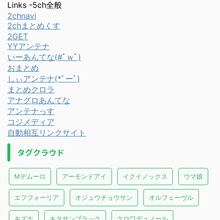
Links -5ch全般
2chnavi
2chまとめくす
2GET
YYアンテナ
いーあんてな(#ﾟｗﾟ)
おまとめ
しぃアンテナ(*ﾟーﾟ)
まとめクロラ
アナグロあんてな
アンテナっす
コジメディア
自動相互リンクサイト
タグクラウド
Mデムーロ
アーモンドアイ
イクイノックス
ウマ娘
エフフォーリア
オジュウチョウサン
オルフェーヴル
キズナ
キタサンブラック
クロワデュノール