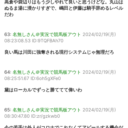
高倉や袋辺りはもう少しやれて良いと思うけどな。丸山は
ぬるま湯に浸かりすぎで、嶋田と伊藤は騎手辞めるレベル
だわ
63:
名無しさん＠実況で競馬板アウト
2024/02/19(月)
08:23:08.53 ID:9TQFBAh70
良い馬は川田に強奪される現行システムじゃ無理だろ
64:
名無しさん＠実況で競馬板アウト
2024/02/19(月)
08:25:51.67 ID:6oh5gXFe0
黛はローカルでずっと勝ててて偉いわ
65:
名無しさん＠実況で競馬板アウト
2024/02/19(月)
08:30:47.80 ID:zr/gzkwb0
今の若手は外人がコロナでこれなくてアピールする機会だ