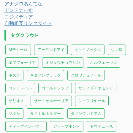
アナグロあんてな
アンテナっす
コジメディア
自動相互リンクサイト
タグクラウド
Mデムーロ
アーモンドアイ
イクイノックス
ウマ娘
エフフォーリア
オジュウチョウサン
オルフェーヴル
キズナ
キタサンブラック
クロワデュノール
コントレイル
ゴールドシップ
サトノダイヤモンド
サリオス
サートゥルナーリア
シャフリヤール
ソダシ
タイトルホルダー
ダノンプレミアム
ディープインパクト
ディープボンド
ドウデュース