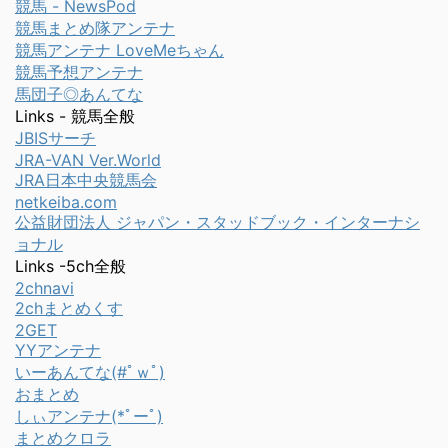
競馬 - NewsPod
競馬まとめ隊アンテナ
競馬アンテナ LoveMeちゃん
競馬予想アンテナ
馬団子◎あんてな
Links - 競馬全般
JBISサーチ
JRA-VAN Ver.World
JRA日本中央競馬会
netkeiba.com
公益財団法人 ジャパン・スタッドブック・インターナシ
ョナル
Links -5ch全般
2chnavi
2chまとめくす
2GET
YYアンテナ
いーあんてな(#ﾟｗﾟ)
おまとめ
しぃアンテナ(*ﾟーﾟ)
まとめクロラ