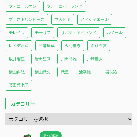
フィエールマン
フォーエバーヤング
ブラストワンピース
マカヒキ
メイケイエール
モレイラ
モーリス
リバティアイランド
ルメール
レイデオロ
三浦皇成
今村聖奈
凱旋門賞
坂井瑠星
岩田望来
川田将雅
戸崎圭太
横山典弘
横山武史
武豊
池添謙一
福永祐一
藤田菜七子
カテゴリー
最強論議