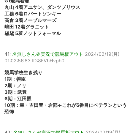
G1最高着順
丸山 4着アユサン、ダンツプリウス
工務 6着ロバートソンキー
高倉 3着ノーブルマーズ
嶋田 12着グラニット
黛黛 5着ノットフォーマル
41:
名無しさん＠実況で競馬板アウト
2024/02/19(月)
01:02:56.83 ID:8FVhHvph0
競馬学校生き残り
1期：善臣
2期：ノリ
3期：武豊
6期：江田照
10期：幸・吉田豊・岩部←これが5番目にベテランという
恐怖
42:
名無しさん＠実況で競馬板アウト
2024/02/19(月)