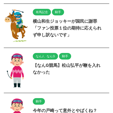
有馬記念
騎手
横山和生ジョッキーが国民に謝罪
「ファン投票１位の期待に応えられ
ず申し訳ないです」
なんJ、なんG
騎手
【なんG競馬】松山弘平が鞭を入れ
なかった
騎手
今年の戸崎って意外とやばくね？