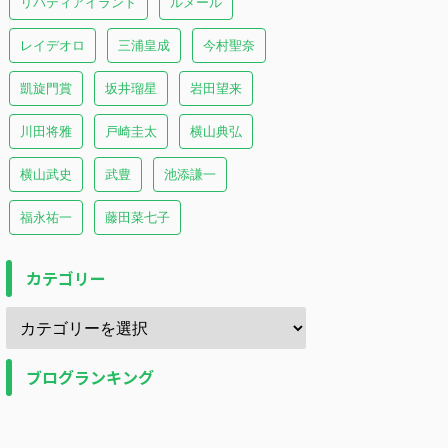
リバティアイランド
ルメール
レイデオロ
三浦皇成
今村聖奈
凱旋門賞
坂井瑠星
岩田望来
川田将雅
戸崎圭太
横山典弘
横山武史
武豊
池添謙一
福永祐一
藤田菜七子
カテゴリー
ブログランキング