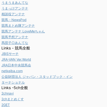
うまうまあんてな
うまっけアンテナ
相談役アンテナ
競馬 - NewsPod
競馬まとめ隊アンテナ
競馬アンテナ LoveMeちゃん
競馬予想アンテナ
馬団子◎あんてな
Links - 競馬全般
JBISサーチ
JRA-VAN Ver.World
JRA日本中央競馬会
netkeiba.com
公益財団法人 ジャパン・スタッドブック・イン
ターナショナル
Links -5ch全般
2chnavi
2chまとめくす
2GET