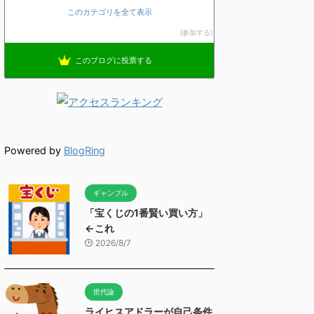
このカテゴリを全て表示
参加する
このブログに投票する
Powered by
BlogRing
ギャンブル
「宝くじの1番賢い買い方」
←これ
2026/8/7
世代論
ライヒスアドラーが自己条件