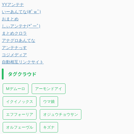
YYアンテナ
いーあんてな(#ﾟｗﾟ)
おまとめ
しぃアンテナ(*ﾟーﾟ)
まとめクロラ
アナグロあんてな
アンテナっす
コジメディア
自動相互リンクサイト
タグクラウド
Mデムーロ
アーモンドアイ
イクイノックス
ウマ娘
エフフォーリア
オジュウチョウサン
オルフェーヴル
キズナ