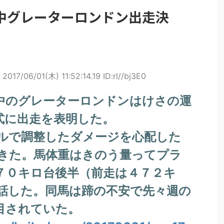
中グレーターロンドン出走決
2017/06/01(木) 11:52:14.19 ID:rl//bj3E0
中のグレーターロンドンはけさの運
式に出走を表明した。
ルで調整したダメージを心配した
きた。馬体重はきのう量ってプラ
７０キロ台後半（前走は４７２キ
話した。同馬は蹄の不安で先々週の
目されていた。