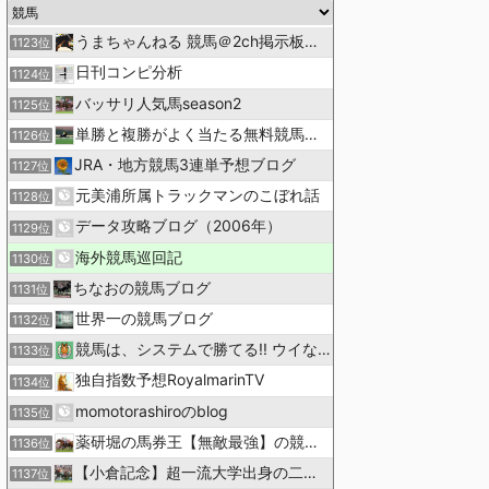
うまちゃんねる 競馬＠2ch掲示板まとめ
1123位
日刊コンピ分析
1124位
バッサリ人気馬season2
1125位
単勝と複勝がよく当たる無料競馬予想ブログ
1126位
JRA・地方競馬3連単予想ブログ
1127位
元美浦所属トラックマンのこぼれ話
1128位
データ攻略ブログ（2006年）
1129位
海外競馬巡回記
1130位
ちなおの競馬ブログ
1131位
世界一の競馬ブログ
1132位
競馬は、システムで勝てる!! ウイなび
1133位
独自指数予想RoyalmarinTV
1134位
momotorashiroのblog
1135位
薬研堀の馬券王【無敵最強】の競馬予想
1136位
【小倉記念】超一流大学出身の二人で理論競馬
1137位