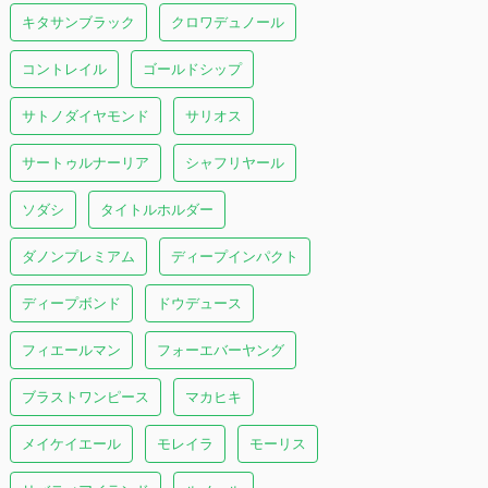
キタサンブラック
クロワデュノール
コントレイル
ゴールドシップ
サトノダイヤモンド
サリオス
サートゥルナーリア
シャフリヤール
ソダシ
タイトルホルダー
ダノンプレミアム
ディープインパクト
ディープボンド
ドウデュース
フィエールマン
フォーエバーヤング
ブラストワンピース
マカヒキ
メイケイエール
モレイラ
モーリス