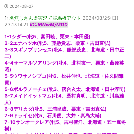
2024-08-27
1:
名無しさん＠実況で競馬板アウト
2024/08/25(日)
23:17:14.21
ID:J6NwM/MD0
1-1シダー(牝5、富田暁、栗東・本田優)
2-2エナハツホ(牝5、藤懸貴志、栗東・吉田直弘)
3-3スギノプリンセス(牝4、服部茂史、北海道・田中正
二)
4-4サーマルソアリング(牝4、北村友一、栗東・藤原英
昭)
5-5ウワサノシブコ(牝6、松井伸也、北海道・佐久間雅
貴)
5-6ポルラノーチェ(牝3、落合玄太、北海道・田中淳司)
6-7メイドイットマム(牝4、桑村真明、北海道・川島雅
人)
6-8デリカダ(牝5、三浦皇成、栗東・吉田直弘)
7-9ドライゼ(牝5、石川倭、大井・真島大輔)
7-10サンオークレア(牝5、吉村智洋、北海道・五十嵐冬
樹)