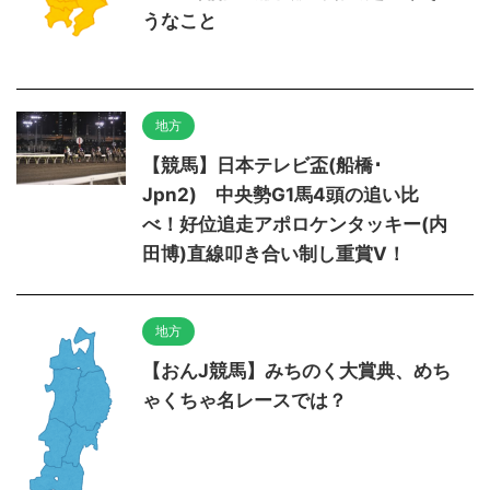
うなこと
地方
【競馬】日本テレビ盃(船橋･
Jpn2) 中央勢G1馬4頭の追い比
べ！好位追走アポロケンタッキー(内
田博)直線叩き合い制し重賞V！
地方
【おんJ競馬】みちのく大賞典、めち
ゃくちゃ名レースでは？