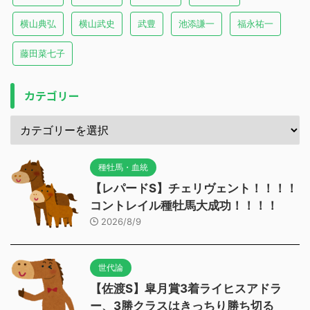
横山典弘
横山武史
武豊
池添謙一
福永祐一
藤田菜七子
カテゴリー
種牡馬・血統
【レパードS】チェリヴェント！！！！
コントレイル種牡馬大成功！！！！
2026/8/9
世代論
【佐渡S】皐月賞3着ライヒスアドラ
ー、3勝クラスはきっちり勝ち切る