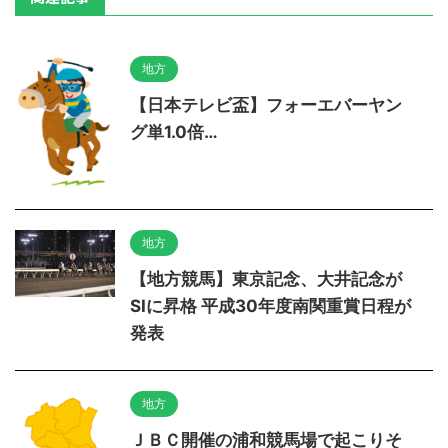
地方
【日本テレビ盃】フォーエバーヤン
グ単1.0倍…
地方
【地方競馬】東京記念、大井記念が
SⅠに昇格 平成30年度南関重賞日程が
発表
地方
ＪＢＣ開催の浦和競馬場で起こりそ