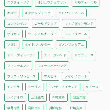
エフフォーリア
オジュウチョウサン
オルフェーヴル
キズナ
キタサンブラック
クロワデュノール
コントレイル
ゴールドシップ
サトノダイヤモンド
サリオス
サートゥルナーリア
シャフリヤール
ソダシ
タイトルホルダー
ダノンプレミアム
ディープインパクト
ディープボンド
ドウデュース
フィエールマン
フォーエバーヤング
ブラストワンピース
マカヒキ
メイケイエール
モレイラ
モーリス
リバティアイランド
ルメール
レイデオロ
三浦皇成
今村聖奈
凱旋門賞
坂井瑠星
岩田望来
川田将雅
戸崎圭太