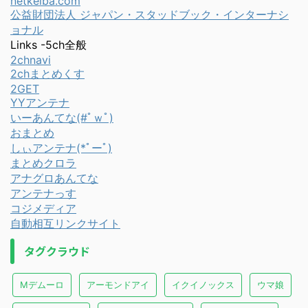
netkeiba.com
公益財団法人 ジャパン・スタッドブック・インターナシ
ョナル
Links -5ch全般
2chnavi
2chまとめくす
2GET
YYアンテナ
いーあんてな(#ﾟｗﾟ)
おまとめ
しぃアンテナ(*ﾟーﾟ)
まとめクロラ
アナグロあんてな
アンテナっす
コジメディア
自動相互リンクサイト
タグクラウド
Mデムーロ
アーモンドアイ
イクイノックス
ウマ娘