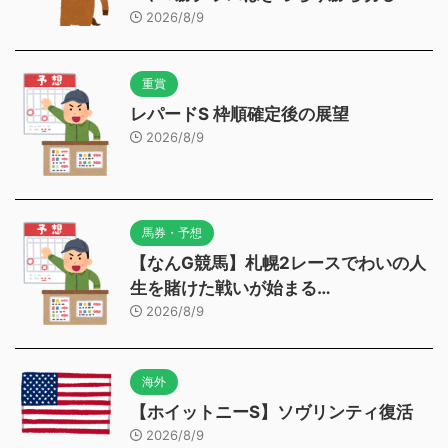
2026/8/9
重賞
レパードS 枠順確定後の展望
2026/8/9
馬券・予想
【なんG競馬】札幌2レースでわいの人
生を賭けた戦いが始まる…
2026/8/9
海外
【ホイットニーS】ソヴリンティ復活
2026/8/9