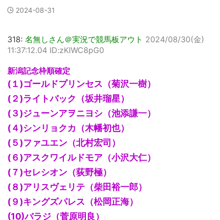
2024-08-31
318:
名無しさん＠実況で競馬板アウト
2024/08/30(金)
11:37:12.04 ID:zKIWC8pG0
新潟記念枠順確定
(１)ゴールドプリンセス（菊沢一樹）
(２)ライトバック（坂井瑠星）
(３)ジューンアヲニヨシ（池添謙一）
(４)シンリョクカ（木幡初也）
(５)ファユエン（北村宏司）
(６)アスクワイルドモア（小沢大仁）
(７)セレシオン（荻野極）
(８)アリスヴェリテ（柴田裕一郎）
(９)キングズパレス（松岡正海）
(10)バラジ（菅原明良）