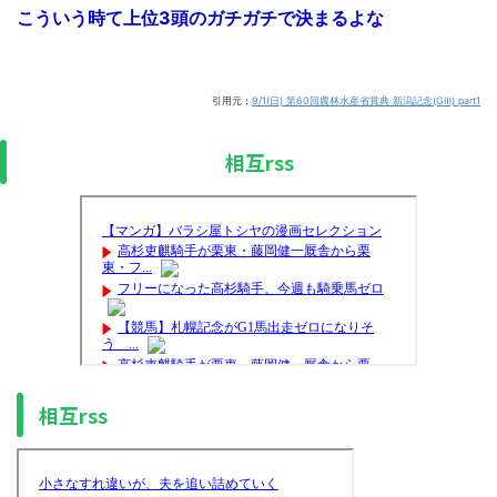
こういう時て上位3頭のガチガチで決まるよな
引用元：
9/1(日) 第60回農林水産省賞典 新潟記念(GⅢ) part1
相互rss
相互rss