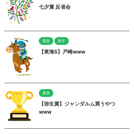
七夕賞 反省会
重賞
騎手
【東海S】戸崎www
重賞
【弥生賞】ジャンダルム買うやつ
www