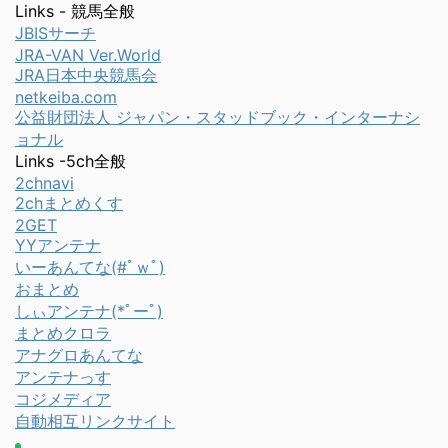
Links - 競馬全般
JBISサーチ
JRA-VAN Ver.World
JRA日本中央競馬会
netkeiba.com
公益財団法人 ジャパン・スタッドブック・インターナシ
ョナル
Links -5ch全般
2chnavi
2chまとめくす
2GET
YYアンテナ
いーあんてな(#ﾟｗﾟ)
おまとめ
しぃアンテナ(*ﾟーﾟ)
まとめクロラ
アナグロあんてな
アンテナっす
コジメディア
自動相互リンクサイト