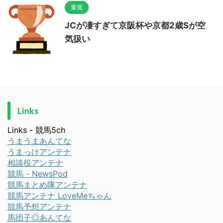
重賞
JCが凄すぎて京阪杯や京都2歳Sが空
気扱い
Links
Links - 競馬5ch
うまうまあんてな
うまっけアンテナ
相談役アンテナ
競馬 - NewsPod
競馬まとめ隊アンテナ
競馬アンテナ LoveMeちゃん
競馬予想アンテナ
馬団子◎あんてな