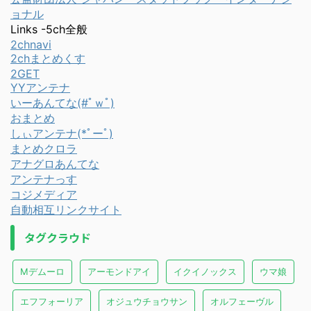
ョナル
Links -5ch全般
2chnavi
2chまとめくす
2GET
YYアンテナ
いーあんてな(#ﾟｗﾟ)
おまとめ
しぃアンテナ(*ﾟーﾟ)
まとめクロラ
アナグロあんてな
アンテナっす
コジメディア
自動相互リンクサイト
タグクラウド
Mデムーロ
アーモンドアイ
イクイノックス
ウマ娘
エフフォーリア
オジュウチョウサン
オルフェーヴル