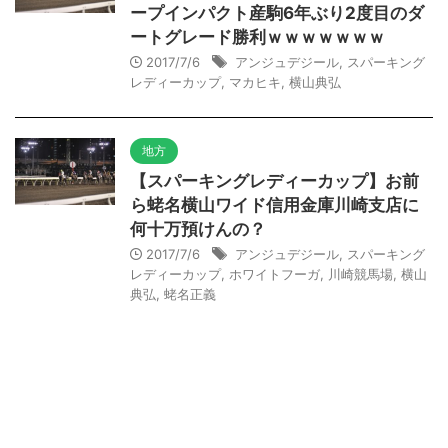
ープインパクト産駒6年ぶり2度目のダ
ートグレード勝利ｗｗｗｗｗｗｗ
2017/7/6
アンジュデジール
,
スパーキング
レディーカップ
,
マカヒキ
,
横山典弘
地方
【スパーキングレディーカップ】お前
ら蛯名横山ワイド信用金庫川崎支店に
何十万預けんの？
2017/7/6
アンジュデジール
,
スパーキング
レディーカップ
,
ホワイトフーガ
,
川崎競馬場
,
横山
典弘
,
蛯名正義