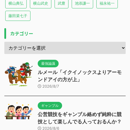
横山典弘
横山武史
武豊
池添謙一
福永祐一
藤田菜七子
カテゴリー
最強論議
ルメール「イクイノックスよりアーモ
ンドアイの方が上」
2026/8/7
ギャンブル
公営競技をギャンブル絡めず純粋に競
技として楽しんでる人っておるんか？
2026/8/6