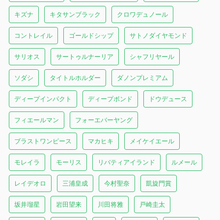
キズナ
キタサンブラック
クロワデュノール
コントレイル
ゴールドシップ
サトノダイヤモンド
サリオス
サートゥルナーリア
シャフリヤール
ソダシ
タイトルホルダー
ダノンプレミアム
ディープインパクト
ディープボンド
ドウデュース
フィエールマン
フォーエバーヤング
ブラストワンピース
マカヒキ
メイケイエール
モレイラ
モーリス
リバティアイランド
ルメール
レイデオロ
三浦皇成
今村聖奈
凱旋門賞
坂井瑠星
岩田望来
川田将雅
戸崎圭太