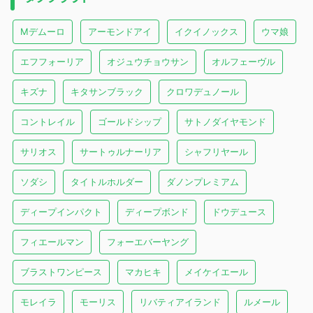
Mデムーロ
アーモンドアイ
イクイノックス
ウマ娘
エフフォーリア
オジュウチョウサン
オルフェーヴル
キズナ
キタサンブラック
クロワデュノール
コントレイル
ゴールドシップ
サトノダイヤモンド
サリオス
サートゥルナーリア
シャフリヤール
ソダシ
タイトルホルダー
ダノンプレミアム
ディープインパクト
ディープボンド
ドウデュース
フィエールマン
フォーエバーヤング
ブラストワンピース
マカヒキ
メイケイエール
モレイラ
モーリス
リバティアイランド
ルメール