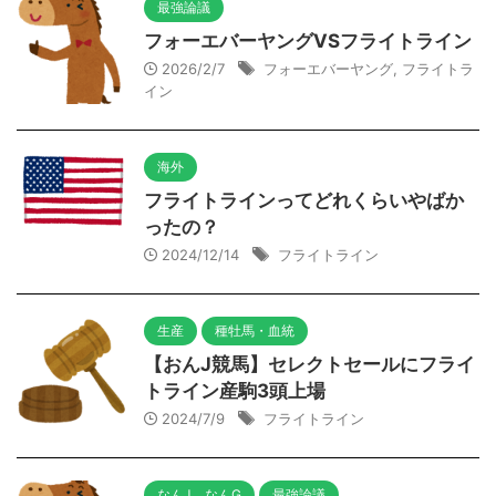
最強論議
フォーエバーヤングVSフライトライン
2026/2/7
フォーエバーヤング
,
フライトラ
イン
海外
フライトラインってどれくらいやばか
ったの？
2024/12/14
フライトライン
生産
種牡馬・血統
【おんJ競馬】セレクトセールにフライ
トライン産駒3頭上場
2024/7/9
フライトライン
なんJ、なんG
最強論議