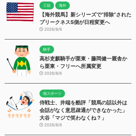
三冠
海外
【海外競馬】新シリーズで“排除”された
プリークネスS側が日程変更へ
2026/8/6
騎手
高杉吏麒騎手が栗東・藤岡健一厩舎か
ら栗東・フリーへ所属変更
2026/8/6
他スポーツ
侍戦士、井端を酷評「競馬の話以外は
会話がなく意思疎通ができなかった」
大谷「マジで笑わなくね？」
2026/8/6