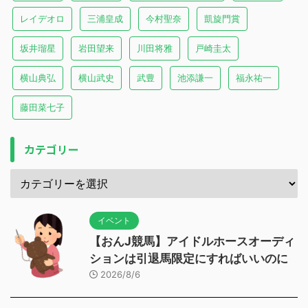
レイデオロ
三浦皇成
今村聖奈
凱旋門賞
坂井瑠星
岩田望来
川田将雅
戸崎圭太
横山典弘
横山武史
武豊
池添謙一
福永祐一
藤田菜七子
カテゴリー
イベント
【おんJ競馬】アイドルホースオーディ
ションは引退馬限定にすればいいのに
2026/8/6