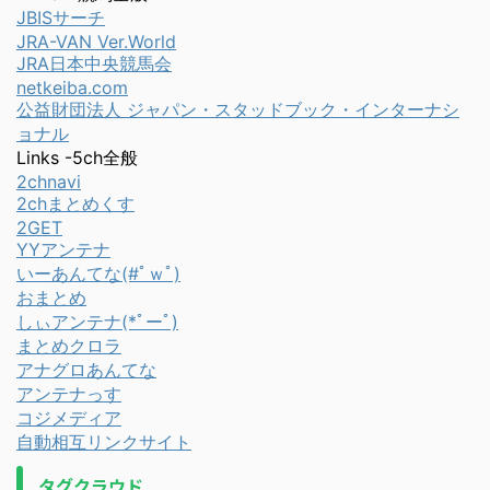
JBISサーチ
JRA-VAN Ver.World
JRA日本中央競馬会
netkeiba.com
公益財団法人 ジャパン・スタッドブック・インターナシ
ョナル
Links -5ch全般
2chnavi
2chまとめくす
2GET
YYアンテナ
いーあんてな(#ﾟｗﾟ)
おまとめ
しぃアンテナ(*ﾟーﾟ)
まとめクロラ
アナグロあんてな
アンテナっす
コジメディア
自動相互リンクサイト
タグクラウド