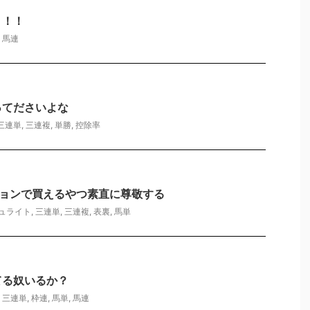
！！！
,
馬連
ってださいよな
三連単
,
三連複
,
単勝
,
控除率
ションで買えるやつ素直に尊敬する
ュライト
,
三連単
,
三連複
,
表裏
,
馬単
てる奴いるか？
,
三連単
,
枠連
,
馬単
,
馬連