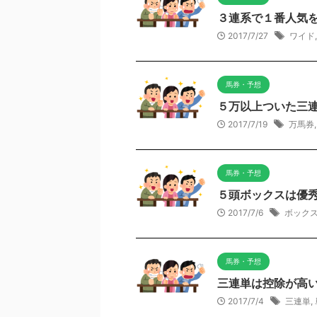
３連系で１番人気
2017/7/27
ワイド
馬券・予想
５万以上ついた三
2017/7/19
万馬券
馬券・予想
５頭ボックスは優
2017/7/6
ボック
馬券・予想
三連単は控除が高
2017/7/4
三連単
,