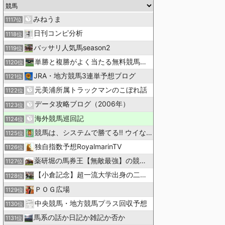
みねうま
1117位
日刊コンピ分析
1118位
バッサリ人気馬season2
1119位
単勝と複勝がよく当たる無料競馬予想ブログ
1120位
JRA・地方競馬3連単予想ブログ
1121位
元美浦所属トラックマンのこぼれ話
1122位
データ攻略ブログ（2006年）
1123位
海外競馬巡回記
1124位
競馬は、システムで勝てる!! ウイなび
1125位
独自指数予想RoyalmarinTV
1126位
薬研堀の馬券王【無敵最強】の競馬予想
1127位
【小倉記念】超一流大学出身の二人で理論競馬
1128位
ＰＯＧ広場
1129位
中央競馬・地方競馬プラス回収予想
1130位
馬系の話か日記か雑記か否か
1131位