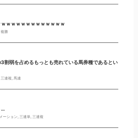
ｗｗｗｗｗｗｗｗｗｗｗｗｗｗ
,
複勝
の3割弱を占めるもっとも売れている馬券種であるとい
,
三連複
,
馬連
さ…
メーション
,
三連単
,
三連複