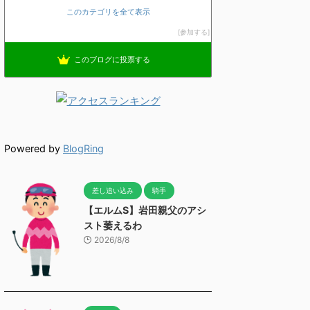
このカテゴリを全て表示
参加する
このブログに投票する
Powered by
BlogRing
差し追い込み
騎手
【エルムS】岩田親父のアシ
スト萎えるわ
2026/8/8