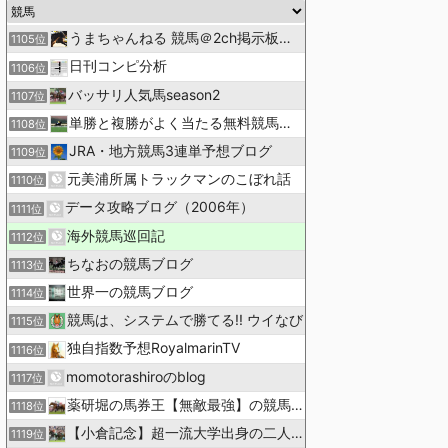
うまちゃんねる 競馬＠2ch掲示板まとめ
1105位
日刊コンピ分析
1106位
バッサリ人気馬season2
1107位
単勝と複勝がよく当たる無料競馬予想ブログ
1108位
JRA・地方競馬3連単予想ブログ
1109位
元美浦所属トラックマンのこぼれ話
1110位
データ攻略ブログ（2006年）
1111位
海外競馬巡回記
1112位
ちなおの競馬ブログ
1113位
世界一の競馬ブログ
1114位
競馬は、システムで勝てる!! ウイなび
1115位
独自指数予想RoyalmarinTV
1116位
momotorashiroのblog
1117位
薬研堀の馬券王【無敵最強】の競馬予想
1118位
【小倉記念】超一流大学出身の二人で理論競馬
1119位