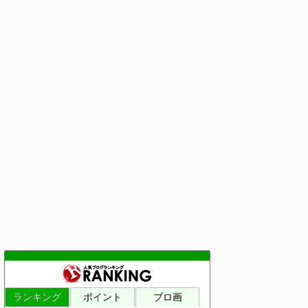
ランキング
ポイント
ブロ画