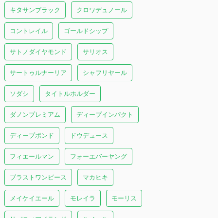
キタサンブラック
クロワデュノール
コントレイル
ゴールドシップ
サトノダイヤモンド
サリオス
サートゥルナーリア
シャフリヤール
ソダシ
タイトルホルダー
ダノンプレミアム
ディープインパクト
ディープボンド
ドウデュース
フィエールマン
フォーエバーヤング
ブラストワンピース
マカヒキ
メイケイエール
モレイラ
モーリス