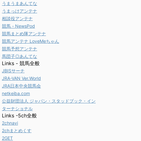
うまうまあんてな
うまっけアンテナ
相談役アンテナ
競馬 - NewsPod
競馬まとめ隊アンテナ
競馬アンテナ LoveMeちゃん
競馬予想アンテナ
馬団子◎あんてな
Links - 競馬全般
JBISサーチ
JRA-VAN Ver.World
JRA日本中央競馬会
netkeiba.com
公益財団法人 ジャパン・スタッドブック・イン
ターナショナル
Links -5ch全般
2chnavi
2chまとめくす
2GET