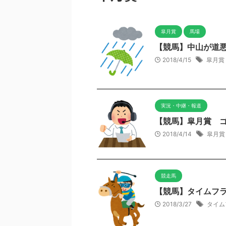
皐月賞
馬場
【競馬】中山が道
2018/4/15
皐月賞
実況・中継・報道
【競馬】皐月賞 
2018/4/14
皐月賞
競走馬
【競馬】タイムフ
2018/3/27
タイム