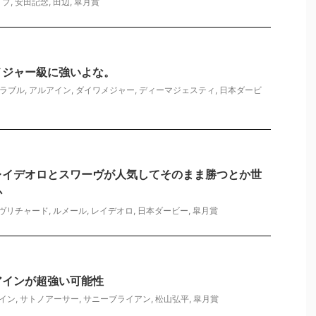
イプ
,
安田記念
,
田辺
,
皐月賞
メジャー級に強いよな。
ラブル
,
アルアイン
,
ダイワメジャー
,
ディーマジェスティ
,
日本ダービ
レイデオロとスワーヴが人気してそのまま勝つとか世
か
ヴリチャード
,
ルメール
,
レイデオロ
,
日本ダービー
,
皐月賞
アインが超強い可能性
イン
,
サトノアーサー
,
サニーブライアン
,
松山弘平
,
皐月賞