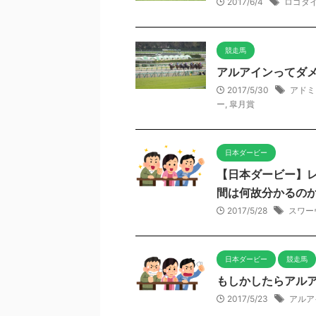
2017/6/4
ロゴタ
競走馬
アルアインってダ
2017/5/30
アドミ
ー
,
皐月賞
日本ダービー
【日本ダービー】
間は何故分かるの
2017/5/28
スワー
日本ダービー
競走馬
もしかしたらアル
2017/5/23
アルア