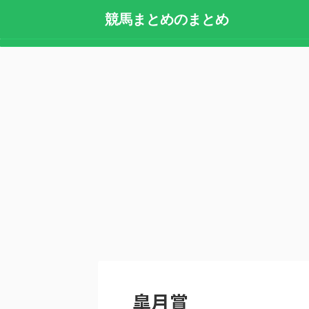
競馬まとめのまとめ
皐月賞