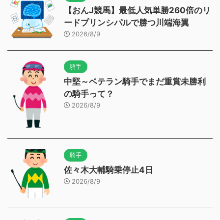
【おんJ競馬】最低人気単勝260倍のリ
ードプリンシパルで勝つ川端海翼
2026/8/9
騎手
中堅～ベテラン騎手でまだ重賞未勝利
の騎手って？
2026/8/9
騎手
佐々木大輔騎乗停止4日
2026/8/9