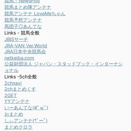
競馬 - NewsPod
競馬まとめ隊アンテナ
競馬アンテナ LoveMeちゃん
競馬予想アンテナ
馬団子◎あんてな
Links - 競馬全般
JBISサーチ
JRA-VAN Ver.World
JRA日本中央競馬会
netkeiba.com
公益財団法人 ジャパン・スタッドブック・インターナシ
ョナル
Links -5ch全般
2chnavi
2chまとめくす
2GET
YYアンテナ
いーあんてな(#ﾟｗﾟ)
おまとめ
しぃアンテナ(*ﾟーﾟ)
まとめクロラ