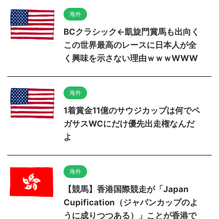
海外
BCクラシック←凱旋門賞馬も出向く
この世界最高のレースに日本人が全
く興味を示さない理由ｗｗｗWWW
海外
1着賞金11億のサウジカップは何でペ
ガサスWCにだけ優先出走権なんだ
よ
海外
【競馬】香港国際競走が「Japan
Cupification（ジャパンカップのよ
うに成りつつある）」ことが香港で