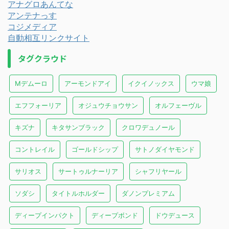
アナグロあんてな
アンテナっす
コジメディア
自動相互リンクサイト
タグクラウド
Mデムーロ
アーモンドアイ
イクイノックス
ウマ娘
エフフォーリア
オジュウチョウサン
オルフェーヴル
キズナ
キタサンブラック
クロワデュノール
コントレイル
ゴールドシップ
サトノダイヤモンド
サリオス
サートゥルナーリア
シャフリヤール
ソダシ
タイトルホルダー
ダノンプレミアム
ディープインパクト
ディープボンド
ドウデュース