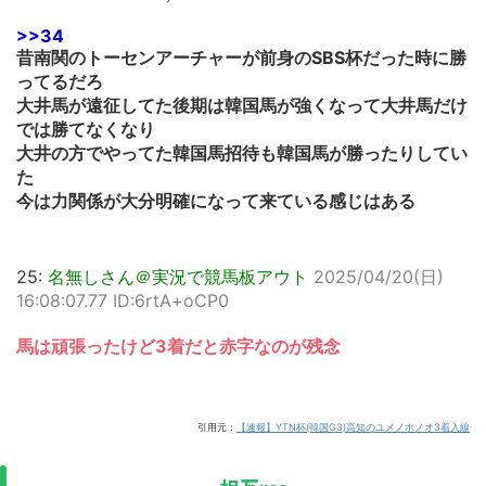
>>34
昔南関のトーセンアーチャーが前身のSBS杯だった時に勝
ってるだろ
大井馬が遠征してた後期は韓国馬が強くなって大井馬だけ
では勝てなくなり
大井の方でやってた韓国馬招待も韓国馬が勝ったりしてい
た
今は力関係が大分明確になって来ている感じはある
25:
名無しさん＠実況で競馬板アウト
2025/04/20(日)
16:08:07.77 ID:6rtA+oCP0
馬は頑張ったけど3着だと赤字なのが残念
引用元：
【速報】YTN杯(韓国G3)高知のユメノホノオ3着入線