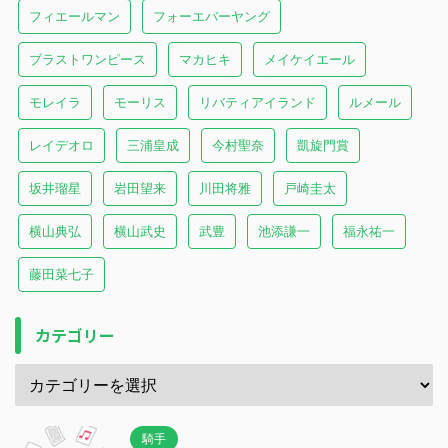
フィエールマン
フォーエバーヤング
ブラストワンピース
マカヒキ
メイケイエール
モレイラ
モーリス
リバティアイランド
ルメール
レイデオロ
三浦皇成
今村聖奈
凱旋門賞
坂井瑠星
岩田望来
川田将雅
戸崎圭太
横山典弘
横山武史
武豊
池添謙一
福永祐一
藤田菜七子
カテゴリー
騎手