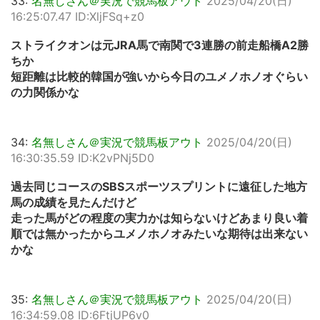
33:
名無しさん＠実況で競馬板アウト
2025/04/20(日)
16:25:07.47 ID:XljFSq+z0
ストライクオンは元JRA馬で南関で3連勝の前走船橋A2勝
ちか
短距離は比較的韓国が強いから今日のユメノホノオぐらい
の力関係かな
34:
名無しさん＠実況で競馬板アウト
2025/04/20(日)
16:30:35.59 ID:K2vPNj5D0
過去同じコースのSBSスポーツスプリントに遠征した地方
馬の成績を見たんだけど
走った馬がどの程度の実力かは知らないけどあまり良い着
順では無かったからユメノホノオみたいな期待は出来ない
かな
35:
名無しさん＠実況で競馬板アウト
2025/04/20(日)
16:34:59.08 ID:6FtjUP6v0