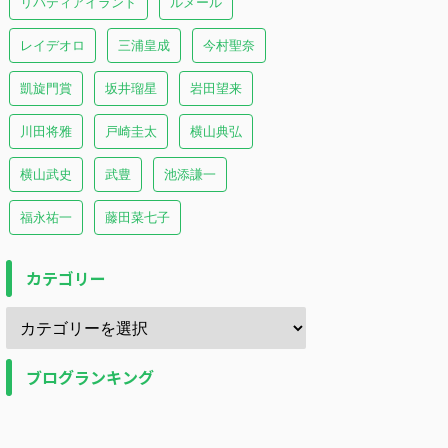
リバティアイランド
ルメール
レイデオロ
三浦皇成
今村聖奈
凱旋門賞
坂井瑠星
岩田望来
川田将雅
戸崎圭太
横山典弘
横山武史
武豊
池添謙一
福永祐一
藤田菜七子
カテゴリー
ブログランキング