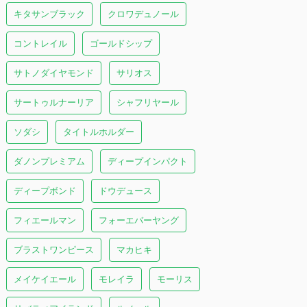
キタサンブラック
クロワデュノール
コントレイル
ゴールドシップ
サトノダイヤモンド
サリオス
サートゥルナーリア
シャフリヤール
ソダシ
タイトルホルダー
ダノンプレミアム
ディープインパクト
ディープボンド
ドウデュース
フィエールマン
フォーエバーヤング
ブラストワンピース
マカヒキ
メイケイエール
モレイラ
モーリス