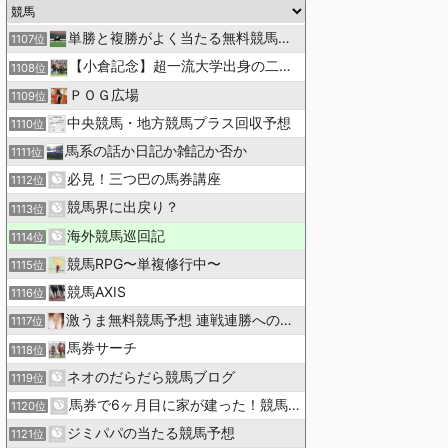
単勝と複勝がよく当たる無料競馬予想ブログ
1107位
【小倉記念】超一流大学出身の二人で理論競馬
1108位
ＰＯＧ広場
1109位
中央競馬・地方競馬プラス回収予想
1110位
馬系の話か日記か雑記か否か
1111位
必見！三つ巴の馬券講座
1112位
競馬界に出戻り？
1113位
海外競馬巡回記
1114位
競馬RPG〜単複修行中〜
1115位
競馬AXIS
1116位
激うま無料競馬予想 連戦連勝への道！
1117位
馬券サーチ
1118位
ネオのだらだら競馬ブログ
1119位
馬券で6ヶ月目に家が建った！競馬関係者の極秘予想術！
1120位
ジミパパの当たる競馬予想
1121位