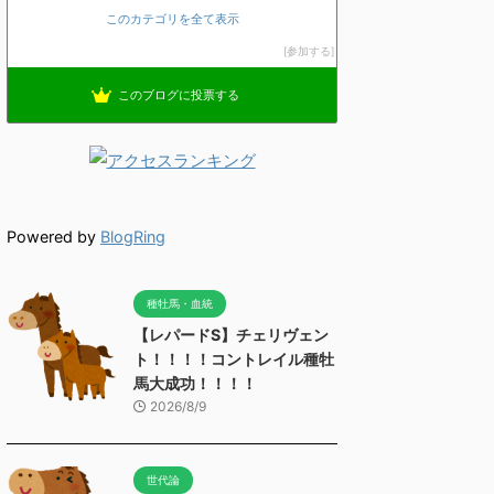
このカテゴリを全て表示
参加する
このブログに投票する
Powered by
BlogRing
種牡馬・血統
【レパードS】チェリヴェン
ト！！！！コントレイル種牡
馬大成功！！！！
2026/8/9
世代論