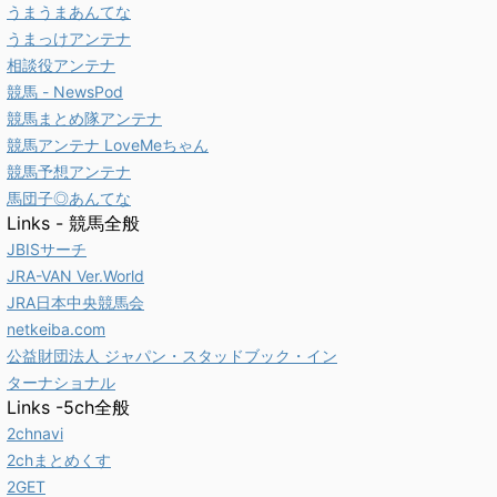
うまうまあんてな
うまっけアンテナ
相談役アンテナ
競馬 - NewsPod
競馬まとめ隊アンテナ
競馬アンテナ LoveMeちゃん
競馬予想アンテナ
馬団子◎あんてな
Links - 競馬全般
JBISサーチ
JRA-VAN Ver.World
JRA日本中央競馬会
netkeiba.com
公益財団法人 ジャパン・スタッドブック・イン
ターナショナル
Links -5ch全般
2chnavi
2chまとめくす
2GET