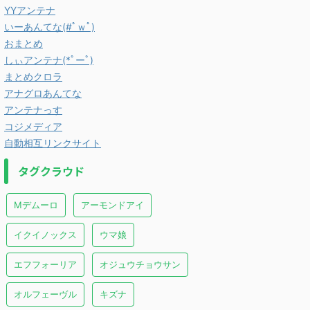
YYアンテナ
いーあんてな(#ﾟｗﾟ)
おまとめ
しぃアンテナ(*ﾟーﾟ)
まとめクロラ
アナグロあんてな
アンテナっす
コジメディア
自動相互リンクサイト
タグクラウド
Mデムーロ
アーモンドアイ
イクイノックス
ウマ娘
エフフォーリア
オジュウチョウサン
オルフェーヴル
キズナ