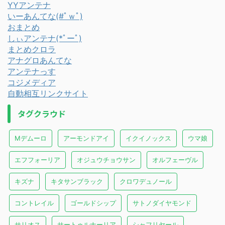
YYアンテナ
いーあんてな(#ﾟｗﾟ)
おまとめ
しぃアンテナ(*ﾟーﾟ)
まとめクロラ
アナグロあんてな
アンテナっす
コジメディア
自動相互リンクサイト
タグクラウド
Mデムーロ
アーモンドアイ
イクイノックス
ウマ娘
エフフォーリア
オジュウチョウサン
オルフェーヴル
キズナ
キタサンブラック
クロワデュノール
コントレイル
ゴールドシップ
サトノダイヤモンド
サリオス
サートゥルナーリア
シャフリヤール