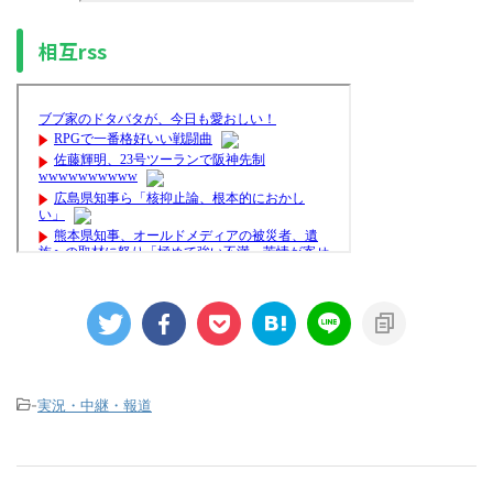
相互rss
-
実況・中継・報道