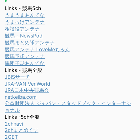
Links - 競馬5ch
うまうまあんてな
うまっけアンテナ
相談役アンテナ
競馬 - NewsPod
競馬まとめ隊アンテナ
競馬アンテナ LoveMeちゃん
競馬予想アンテナ
馬団子◎あんてな
Links - 競馬全般
JBISサーチ
JRA-VAN Ver.World
JRA日本中央競馬会
netkeiba.com
公益財団法人 ジャパン・スタッドブック・インターナシ
ョナル
Links -5ch全般
2chnavi
2chまとめくす
2GET