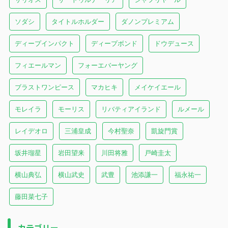
ソダシ
タイトルホルダー
ダノンプレミアム
ディープインパクト
ディープボンド
ドウデュース
フィエールマン
フォーエバーヤング
ブラストワンピース
マカヒキ
メイケイエール
モレイラ
モーリス
リバティアイランド
ルメール
レイデオロ
三浦皇成
今村聖奈
凱旋門賞
坂井瑠星
岩田望来
川田将雅
戸崎圭太
横山典弘
横山武史
武豊
池添謙一
福永祐一
藤田菜七子
カテゴリー