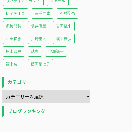
リバティアイランド
ルメール
レイデオロ
三浦皇成
今村聖奈
凱旋門賞
坂井瑠星
岩田望来
川田将雅
戸崎圭太
横山典弘
横山武史
武豊
池添謙一
福永祐一
藤田菜七子
カテゴリー
ブログランキング