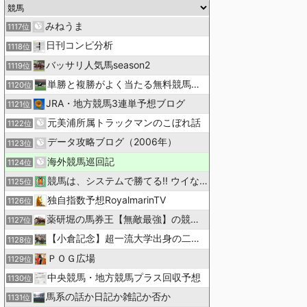
みねうま
1117位
日刊コンピ分析
1118位
バッサリ人気馬season2
1119位
単勝と複勝がよく当たる無料競馬予想ブログ
1120位
JRA・地方競馬3連単予想ブログ
1121位
元美浦所属トラックマンのこぼれ話
1122位
データ攻略ブログ（2006年）
1123位
海外競馬巡回記
1124位
競馬は、システムで勝てる!! ウイなび
1125位
独自指数予想RoyalmarinTV
1126位
薬研堀の馬券王【無敵最強】の競馬予想
1127位
【小倉記念】超一流大学出身の二人で理論競馬
1128位
ＰＯＧ広場
1129位
中央競馬・地方競馬プラス回収予想
1130位
馬系の話か日記か雑記か否か
1131位