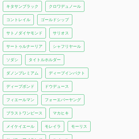
キタサンブラック
クロワデュノール
コントレイル
ゴールドシップ
サトノダイヤモンド
サリオス
サートゥルナーリア
シャフリヤール
ソダシ
タイトルホルダー
ダノンプレミアム
ディープインパクト
ディープボンド
ドウデュース
フィエールマン
フォーエバーヤング
ブラストワンピース
マカヒキ
メイケイエール
モレイラ
モーリス