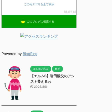
このカテゴリを全て表示
参加する
このブログに投票する
Powered by
BlogRing
差し追い込み
騎手
【エルムS】岩田親父のアシ
スト萎えるわ
2026/8/8