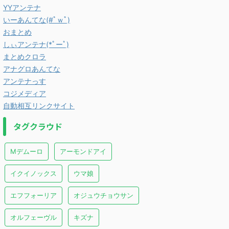
YYアンテナ
いーあんてな(#ﾟｗﾟ)
おまとめ
しぃアンテナ(*ﾟーﾟ)
まとめクロラ
アナグロあんてな
アンテナっす
コジメディア
自動相互リンクサイト
タグクラウド
Mデムーロ
アーモンドアイ
イクイノックス
ウマ娘
エフフォーリア
オジュウチョウサン
オルフェーヴル
キズナ