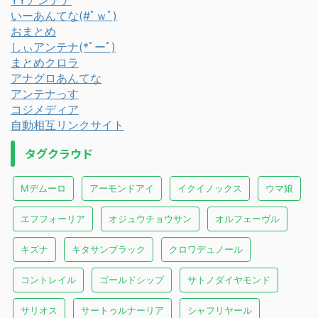
YYアンテナ
いーあんてな(#ﾟｗﾟ)
おまとめ
しぃアンテナ(*ﾟーﾟ)
まとめクロラ
アナグロあんてな
アンテナっす
コジメディア
自動相互リンクサイト
タグクラウド
Mデムーロ
アーモンドアイ
イクイノックス
ウマ娘
エフフォーリア
オジュウチョウサン
オルフェーヴル
キズナ
キタサンブラック
クロワデュノール
コントレイル
ゴールドシップ
サトノダイヤモンド
サリオス
サートゥルナーリア
シャフリヤール