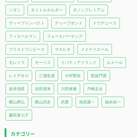
ソダシ
タイトルホルダー
ダノンプレミアム
ディープインパクト
ディープボンド
ドウデュース
フィエールマン
フォーエバーヤング
ブラストワンピース
マカヒキ
メイケイエール
モレイラ
モーリス
リバティアイランド
ルメール
レイデオロ
三浦皇成
今村聖奈
凱旋門賞
坂井瑠星
岩田望来
川田将雅
戸崎圭太
横山典弘
横山武史
武豊
池添謙一
福永祐一
藤田菜七子
カテゴリー