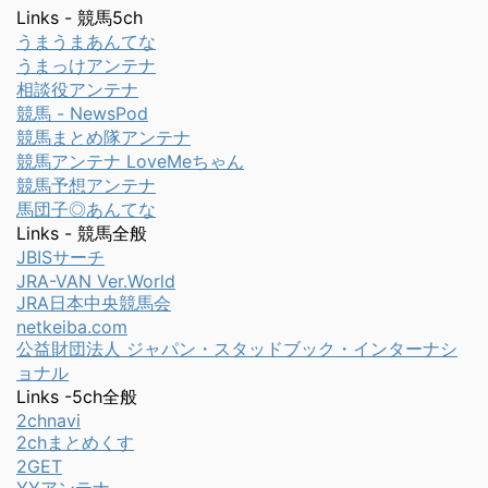
Links - 競馬5ch
うまうまあんてな
うまっけアンテナ
相談役アンテナ
競馬 - NewsPod
競馬まとめ隊アンテナ
競馬アンテナ LoveMeちゃん
競馬予想アンテナ
馬団子◎あんてな
Links - 競馬全般
JBISサーチ
JRA-VAN Ver.World
JRA日本中央競馬会
netkeiba.com
公益財団法人 ジャパン・スタッドブック・インターナシ
ョナル
Links -5ch全般
2chnavi
2chまとめくす
2GET