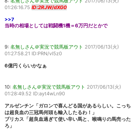
8:
名無しさん＠実況で競馬板アウト
2017/06/13(火)
01:26:16.75
ID:2RJW/dXG0
>>7
当時の相場としては戦闘機1機＝6万円だとかで
9:
名無しさん＠実況で競馬板アウト
2017/06/13(火)
01:27:58.21 ID:PRN/vI5z0
6億円くらいかなぁ
10:
名無しさん＠実況で競馬板アウト
2017/06/13(火)
01:28:49.52 ID:ayt4wLn90
アルゼンチン「ガロンで喜んどる国があるらしい。こっち
は超良血の三冠馬何頭も輸入したるわ！」
ブリカス「超良血過ぎて使い辛い馬と、喉鳴りの馬売った
ろ」