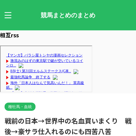
競馬まとめのまとめ
相互rss
種牡馬・血統
戦前の日本→世界中の名血買いまくり 戦
後→豪サラ仕入れるのにも四苦八苦