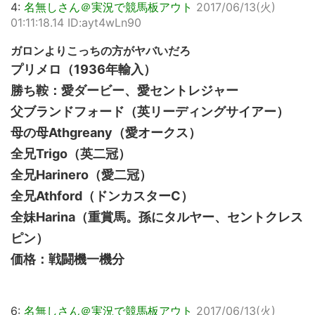
4:
名無しさん＠実況で競馬板アウト
2017/06/13(火)
01:11:18.14 ID:ayt4wLn90
ガロンよりこっちの方がヤバいだろ
プリメロ（1936年輸入）
勝ち鞍：愛ダービー、愛セントレジャー
父ブランドフォード（英リーディングサイアー）
母の母Athgreany（愛オークス）
全兄Trigo（英二冠）
全兄Harinero（愛二冠）
全兄Athford（ドンカスターC）
全妹Harina（重賞馬。孫にタルヤー、セントクレス
ピン）
価格：戦闘機一機分
6:
名無しさん＠実況で競馬板アウト
2017/06/13(火)