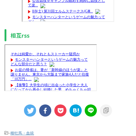
相互rss
-
種牡馬・血統