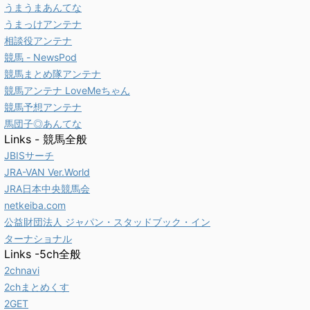
うまうまあんてな
うまっけアンテナ
相談役アンテナ
競馬 - NewsPod
競馬まとめ隊アンテナ
競馬アンテナ LoveMeちゃん
競馬予想アンテナ
馬団子◎あんてな
Links - 競馬全般
JBISサーチ
JRA-VAN Ver.World
JRA日本中央競馬会
netkeiba.com
公益財団法人 ジャパン・スタッドブック・イン
ターナショナル
Links -5ch全般
2chnavi
2chまとめくす
2GET