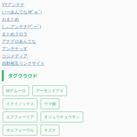
YYアンテナ
いーあんてな(#ﾟｗﾟ)
おまとめ
しぃアンテナ(*ﾟーﾟ)
まとめクロラ
アナグロあんてな
アンテナっす
コジメディア
自動相互リンクサイト
タグクラウド
Mデムーロ
アーモンドアイ
イクイノックス
ウマ娘
エフフォーリア
オジュウチョウサン
オルフェーヴル
キズナ