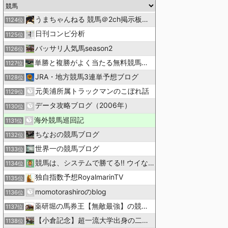
うまちゃんねる 競馬＠2ch掲示板まとめ
1124位
日刊コンピ分析
1125位
バッサリ人気馬season2
1126位
単勝と複勝がよく当たる無料競馬予想ブログ
1127位
JRA・地方競馬3連単予想ブログ
1128位
元美浦所属トラックマンのこぼれ話
1129位
データ攻略ブログ（2006年）
1130位
海外競馬巡回記
1131位
ちなおの競馬ブログ
1132位
世界一の競馬ブログ
1133位
競馬は、システムで勝てる!! ウイなび
1134位
独自指数予想RoyalmarinTV
1135位
momotorashiroのblog
1136位
薬研堀の馬券王【無敵最強】の競馬予想
1137位
【小倉記念】超一流大学出身の二人で理論競馬
1138位