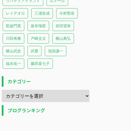
リバティアイランド
ルメール
レイデオロ
三浦皇成
今村聖奈
凱旋門賞
坂井瑠星
岩田望来
川田将雅
戸崎圭太
横山典弘
横山武史
武豊
池添謙一
福永祐一
藤田菜七子
カテゴリー
ブログランキング