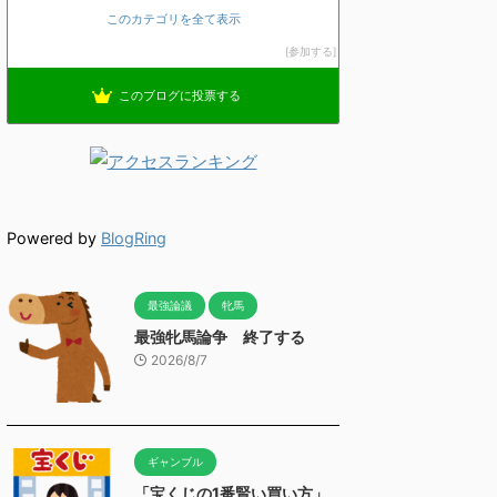
このカテゴリを全て表示
参加する
このブログに投票する
Powered by
BlogRing
最強論議
牝馬
最強牝馬論争 終了する
2026/8/7
ギャンブル
「宝くじの1番賢い買い方」