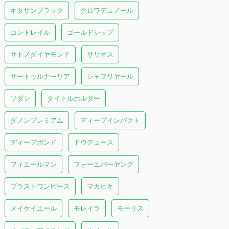
キタサンブラック
クロワデュノール
コントレイル
ゴールドシップ
サトノダイヤモンド
サリオス
サートゥルナーリア
シャフリヤール
ソダシ
タイトルホルダー
ダノンプレミアム
ディープインパクト
ディープボンド
ドウデュース
フィエールマン
フォーエバーヤング
ブラストワンピース
マカヒキ
メイケイエール
モレイラ
モーリス