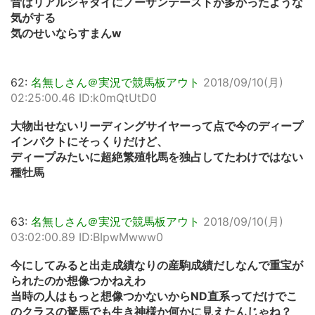
昔はリアルシャダイにノーザンテーストが多かったような
気がする
気のせいならすまんw
62:
名無しさん＠実況で競馬板アウト
2018/09/10(月)
02:25:00.46 ID:k0mQtUtD0
大物出せないリーディングサイヤーって点で今のディープ
インパクトにそっくりだけど、
ディープみたいに超絶繁殖牝馬を独占してたわけではない
種牡馬
63:
名無しさん＠実況で競馬板アウト
2018/09/10(月)
03:02:00.89 ID:BIpwMwww0
今にしてみると出走成績なりの産駒成績だしなんで重宝が
られたのか想像つかねえわ
当時の人はもっと想像つかないからND直系ってだけでこ
のクラスの駑馬でも生き神様か何かに見えたんじゃね？