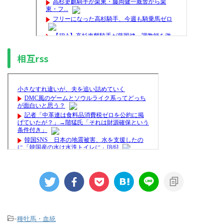
相互rss
-
種牡馬・血統