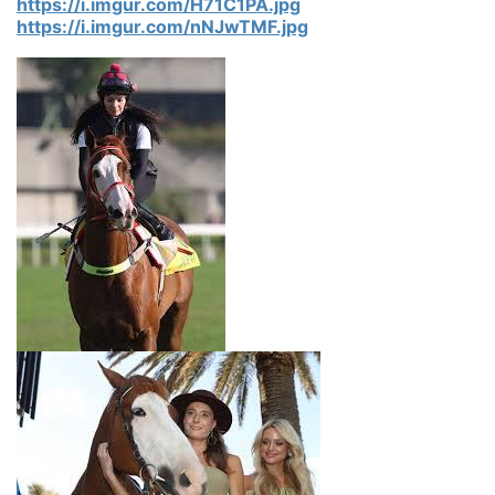
https://i.imgur.com/H71C1PA.jpg
https://i.imgur.com/nNJwTMF.jpg