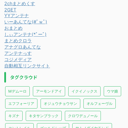
2chまとめくす
2GET
YYアンテナ
いーあんてな(#ﾟｗﾟ)
おまとめ
しぃアンテナ(*ﾟーﾟ)
まとめクロラ
アナグロあんてな
アンテナっす
コジメディア
自動相互リンクサイト
タグクラウド
Mデムーロ
アーモンドアイ
イクイノックス
ウマ娘
エフフォーリア
オジュウチョウサン
オルフェーヴル
キズナ
キタサンブラック
クロワデュノール