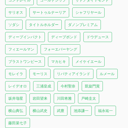
コントレイル
ゴールドシップ
サトノダイヤモンド
サリオス
サートゥルナーリア
シャフリヤール
ソダシ
タイトルホルダー
ダノンプレミアム
ディープインパクト
ディープボンド
ドウデュース
フィエールマン
フォーエバーヤング
ブラストワンピース
マカヒキ
メイケイエール
モレイラ
モーリス
リバティアイランド
ルメール
レイデオロ
三浦皇成
今村聖奈
凱旋門賞
坂井瑠星
岩田望来
川田将雅
戸崎圭太
横山典弘
横山武史
武豊
池添謙一
福永祐一
藤田菜七子