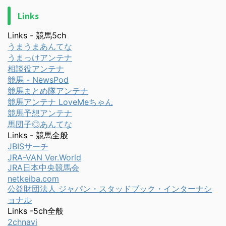
Links
Links - 競馬5ch
うまうまあんてな
うまっけアンテナ
相談役アンテナ
競馬 - NewsPod
競馬まとめ隊アンテナ
競馬アンテナ LoveMeちゃん
競馬予想アンテナ
馬団子◎あんてな
Links - 競馬全般
JBISサーチ
JRA-VAN Ver.World
JRA日本中央競馬会
netkeiba.com
公益財団法人 ジャパン・スタッドブック・インターナシ
ョナル
Links -5ch全般
2chnavi