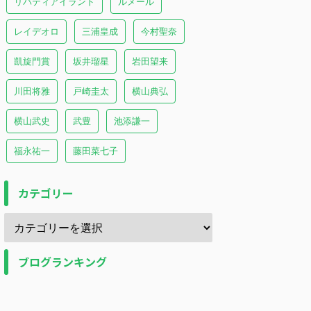
リバティアイランド
ルメール
レイデオロ
三浦皇成
今村聖奈
凱旋門賞
坂井瑠星
岩田望来
川田将雅
戸崎圭太
横山典弘
横山武史
武豊
池添謙一
福永祐一
藤田菜七子
カテゴリー
ブログランキング