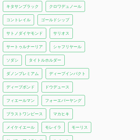
キタサンブラック
クロワデュノール
コントレイル
ゴールドシップ
サトノダイヤモンド
サリオス
サートゥルナーリア
シャフリヤール
ソダシ
タイトルホルダー
ダノンプレミアム
ディープインパクト
ディープボンド
ドウデュース
フィエールマン
フォーエバーヤング
ブラストワンピース
マカヒキ
メイケイエール
モレイラ
モーリス