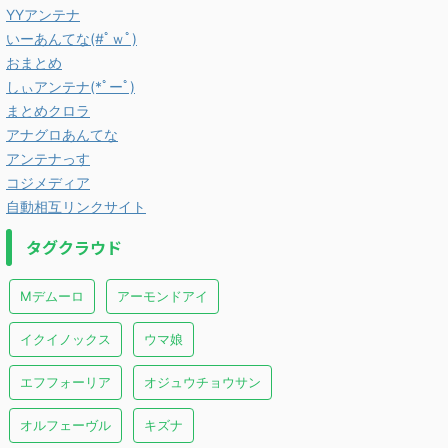
YYアンテナ
いーあんてな(#ﾟｗﾟ)
おまとめ
しぃアンテナ(*ﾟーﾟ)
まとめクロラ
アナグロあんてな
アンテナっす
コジメディア
自動相互リンクサイト
タグクラウド
Mデムーロ
アーモンドアイ
イクイノックス
ウマ娘
エフフォーリア
オジュウチョウサン
オルフェーヴル
キズナ