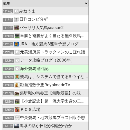
みねうま
1117位
日刊コンピ分析
1118位
バッサリ人気馬season2
1119位
単勝と複勝がよく当たる無料競馬予想ブログ
1120位
JRA・地方競馬3連単予想ブログ
1121位
元美浦所属トラックマンのこぼれ話
1122位
データ攻略ブログ（2006年）
1123位
海外競馬巡回記
1124位
競馬は、システムで勝てる!! ウイなび
1125位
独自指数予想RoyalmarinTV
1126位
薬研堀の馬券王【無敵最強】の競馬予想
1127位
【小倉記念】超一流大学出身の二人で理論競馬
1128位
ＰＯＧ広場
1129位
中央競馬・地方競馬プラス回収予想
1130位
馬系の話か日記か雑記か否か
1131位