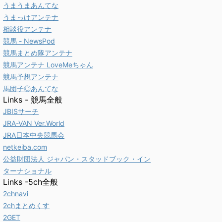
うまうまあんてな
うまっけアンテナ
相談役アンテナ
競馬 - NewsPod
競馬まとめ隊アンテナ
競馬アンテナ LoveMeちゃん
競馬予想アンテナ
馬団子◎あんてな
Links - 競馬全般
JBISサーチ
JRA-VAN Ver.World
JRA日本中央競馬会
netkeiba.com
公益財団法人 ジャパン・スタッドブック・イン
ターナショナル
Links -5ch全般
2chnavi
2chまとめくす
2GET