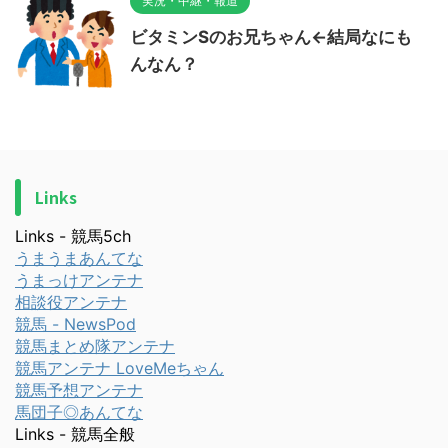
実況・中継・報道
ビタミンSのお兄ちゃん←結局なにも
んなん？
Links
Links - 競馬5ch
うまうまあんてな
うまっけアンテナ
相談役アンテナ
競馬 - NewsPod
競馬まとめ隊アンテナ
競馬アンテナ LoveMeちゃん
競馬予想アンテナ
馬団子◎あんてな
Links - 競馬全般