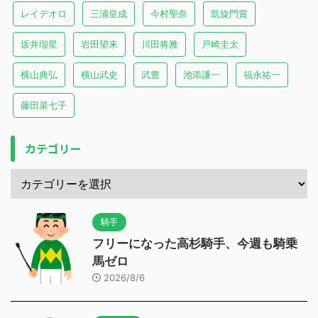
レイデオロ
三浦皇成
今村聖奈
凱旋門賞
坂井瑠星
岩田望来
川田将雅
戸崎圭太
横山典弘
横山武史
武豊
池添謙一
福永祐一
藤田菜七子
カテゴリー
騎手
フリーになった高杉騎手、今週も騎乗
馬ゼロ
2026/8/6