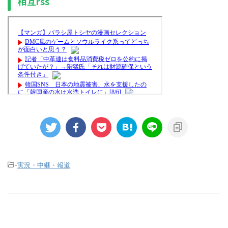
相互rss
-
実況・中継・報道