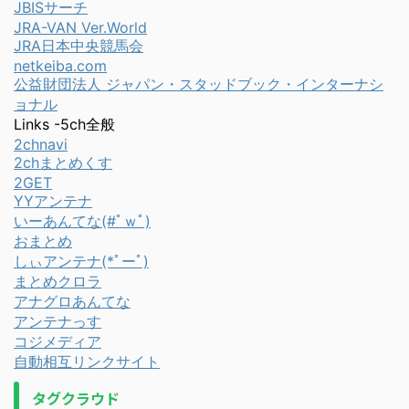
JBISサーチ
JRA-VAN Ver.World
JRA日本中央競馬会
netkeiba.com
公益財団法人 ジャパン・スタッドブック・インターナシ
ョナル
Links -5ch全般
2chnavi
2chまとめくす
2GET
YYアンテナ
いーあんてな(#ﾟｗﾟ)
おまとめ
しぃアンテナ(*ﾟーﾟ)
まとめクロラ
アナグロあんてな
アンテナっす
コジメディア
自動相互リンクサイト
タグクラウド