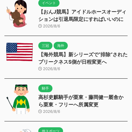
イベント
【おんJ競馬】アイドルホースオーディ
ションは引退馬限定にすればいいのに
2026/8/6
三冠
海外
【海外競馬】新シリーズで“排除”された
プリークネスS側が日程変更へ
2026/8/6
騎手
高杉吏麒騎手が栗東・藤岡健一厩舎か
ら栗東・フリーへ所属変更
2026/8/6
他スポーツ