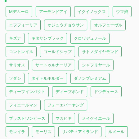
Mデムーロ
アーモンドアイ
イクイノックス
ウマ娘
エフフォーリア
オジュウチョウサン
オルフェーヴル
キズナ
キタサンブラック
クロワデュノール
コントレイル
ゴールドシップ
サトノダイヤモンド
サリオス
サートゥルナーリア
シャフリヤール
ソダシ
タイトルホルダー
ダノンプレミアム
ディープインパクト
ディープボンド
ドウデュース
フィエールマン
フォーエバーヤング
ブラストワンピース
マカヒキ
メイケイエール
モレイラ
モーリス
リバティアイランド
ルメール