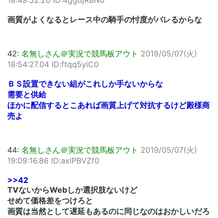
18:49:52.20 ID:4ggdjRBN0
画質がよくなるとレース中の騎手の忖度がバレるからな
42:
名無しさん＠実況で競馬板アウト
2019/05/07(火)
18:54:27.04 ID:ftqq5yiC0
ＢＳ設置できない組がこれしか手ないからな
需要と供給
ほかに配信するとこあれば画質上げて対抗するけど殿様商
売よ
44:
名無しさん＠実況で競馬板アウト
2019/05/07(火)
19:09:16.86 ID:axlPBVZf0
>>42
TVないからWebしか選択肢ないけど
せめて価格差をつけろと
画質は当然として遅延もあるのに同じなのはおかしいだろ