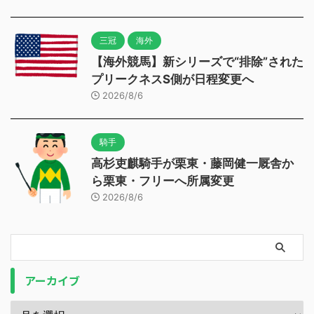
三冠
海外
【海外競馬】新シリーズで“排除”された
プリークネスS側が日程変更へ
2026/8/6
騎手
高杉吏麒騎手が栗東・藤岡健一厩舎か
ら栗東・フリーへ所属変更
2026/8/6
アーカイブ