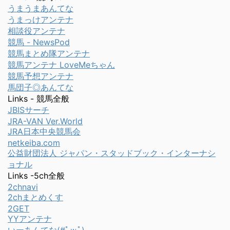
うまうまあんてな
うまっけアンテナ
相談役アンテナ
競馬 - NewsPod
競馬まとめ隊アンテナ
競馬アンテナ LoveMeちゃん
競馬予想アンテナ
馬団子◎あんてな
Links - 競馬全般
JBISサーチ
JRA-VAN Ver.World
JRA日本中央競馬会
netkeiba.com
公益財団法人 ジャパン・スタッドブック・インターナシ
ョナル
Links -5ch全般
2chnavi
2chまとめくす
2GET
YYアンテナ
いーあんてな(#ﾟｗﾟ)