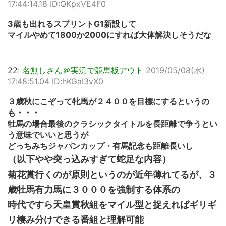
17:44:14.18 ID:QKpxVE4F0
3歳も出れるスプリントG1新設して
マイルやめて1800か2000にすれば大体解決しそうだな
22:
名無しさん＠実況で競馬板アウト
2019/05/08(水)
17:48:51.04 ID:hKGaI3vX0
３歳秋にこぞって牝馬が２４００を目標にするというの
も・・・
牡馬の場合最後のクラシックタイトルを長距離で争うとい
う意味でいいと思うが
どっちみちジャパンカップ・有馬記念も距離長いし
（以下やや突っ込みすぎて蛇足な内容）
菊花賞行くのが原則というのが近年薄れてるが、３
歳牡馬有力馬に３０００を強制する体系の
時代ですら天皇賞秋組をマイル型と捉えればギリギ
リ棲み分けできる番組と理解可能