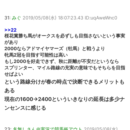
31:
みぐ
2019/05/08(水) 18:07:23.43 ID:uqAweWnc0
>>22
桜花賞勝ち馬がオークスを必ずしも目指さないという事実
があり
2000ならアドマイヤマーズ（牡馬）と戦うより
牝馬2冠を目指す可能性は高い
もし2000を好走できず、秋に距離が不安だというなら
スプリンター、マイル路線の充実の意味でもそちらを目指
せばよい
という路線分けが春の時点で決断できるメリットも
ある
現在の1600→2400といういきなりの延長は多少ナ
ンセンスに感じる
23:
名無しさん＠実況で競馬板アウト
2019/05/08(水)