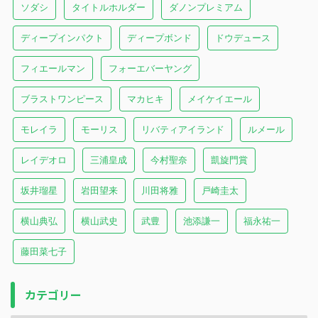
ソダシ
タイトルホルダー
ダノンプレミアム
ディープインパクト
ディープボンド
ドウデュース
フィエールマン
フォーエバーヤング
ブラストワンピース
マカヒキ
メイケイエール
モレイラ
モーリス
リバティアイランド
ルメール
レイデオロ
三浦皇成
今村聖奈
凱旋門賞
坂井瑠星
岩田望来
川田将雅
戸崎圭太
横山典弘
横山武史
武豊
池添謙一
福永祐一
藤田菜七子
カテゴリー