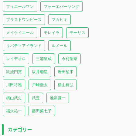
フィエールマン
フォーエバーヤング
ブラストワンピース
マカヒキ
メイケイエール
モレイラ
モーリス
リバティアイランド
ルメール
レイデオロ
三浦皇成
今村聖奈
凱旋門賞
坂井瑠星
岩田望来
川田将雅
戸崎圭太
横山典弘
横山武史
武豊
池添謙一
福永祐一
藤田菜七子
カテゴリー