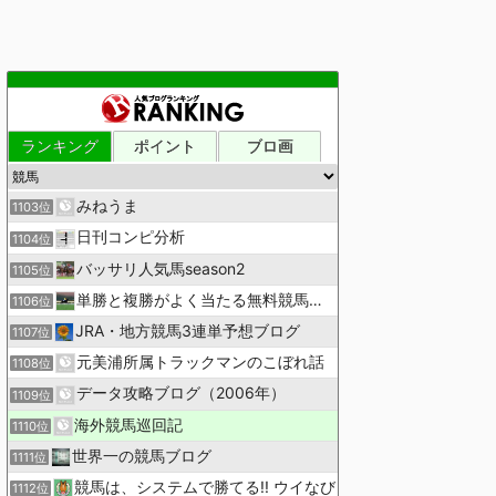
ランキング
ポイント
ブロ画
みねうま
1103位
日刊コンピ分析
1104位
バッサリ人気馬season2
1105位
単勝と複勝がよく当たる無料競馬予想ブログ
1106位
JRA・地方競馬3連単予想ブログ
1107位
元美浦所属トラックマンのこぼれ話
1108位
データ攻略ブログ（2006年）
1109位
海外競馬巡回記
1110位
世界一の競馬ブログ
1111位
競馬は、システムで勝てる!! ウイなび
1112位