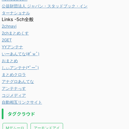
公益財団法人 ジャパン・スタッドブック・イン
ターナショナル
Links -5ch全般
2chnavi
2chまとめくす
2GET
YYアンテナ
いーあんてな(#ﾟｗﾟ)
おまとめ
しぃアンテナ(*ﾟーﾟ)
まとめクロラ
アナグロあんてな
アンテナっす
コジメディア
自動相互リンクサイト
タグクラウド
Mデムーロ
アーモンドアイ