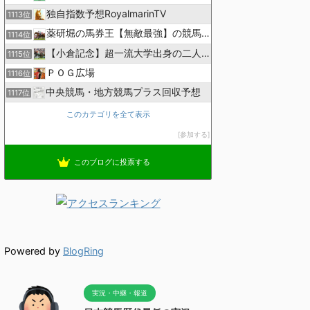
独自指数予想RoyalmarinTV
1113位
薬研堀の馬券王【無敵最強】の競馬予想
1114位
【小倉記念】超一流大学出身の二人で理論競馬
1115位
ＰＯＧ広場
1116位
中央競馬・地方競馬プラス回収予想
1117位
このカテゴリを全て表示
参加する
このブログに投票する
Powered by
BlogRing
実況・中継・報道