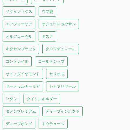
イクイノックス
ウマ娘
エフフォーリア
オジュウチョウサン
オルフェーヴル
キズナ
キタサンブラック
クロワデュノール
コントレイル
ゴールドシップ
サトノダイヤモンド
サリオス
サートゥルナーリア
シャフリヤール
ソダシ
タイトルホルダー
ダノンプレミアム
ディープインパクト
ディープボンド
ドウデュース