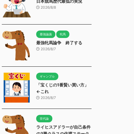
日本競馬歴代最低の実況
2026/8/8
最強論議
牝馬
最強牝馬論争 終了する
2026/8/7
ギャンブル
「宝くじの1番賢い買い方」
←これ
2026/8/7
世代論
ライヒスアドラーが自己条件
の3勝クラスの佐渡ステーク