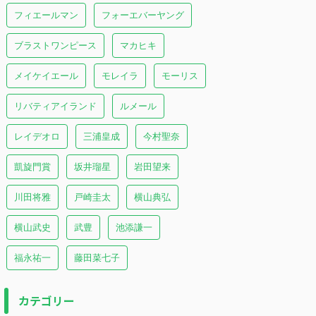
フィエールマン
フォーエバーヤング
ブラストワンピース
マカヒキ
メイケイエール
モレイラ
モーリス
リバティアイランド
ルメール
レイデオロ
三浦皇成
今村聖奈
凱旋門賞
坂井瑠星
岩田望来
川田将雅
戸崎圭太
横山典弘
横山武史
武豊
池添謙一
福永祐一
藤田菜七子
カテゴリー