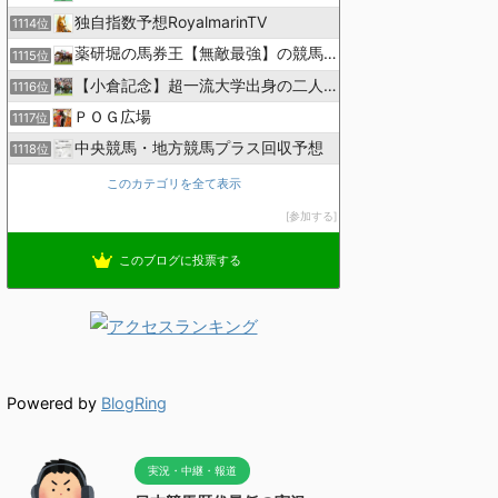
独自指数予想RoyalmarinTV
1114位
薬研堀の馬券王【無敵最強】の競馬予想
1115位
【小倉記念】超一流大学出身の二人で理論競馬
1116位
ＰＯＧ広場
1117位
中央競馬・地方競馬プラス回収予想
1118位
このカテゴリを全て表示
参加する
このブログに投票する
Powered by
BlogRing
実況・中継・報道