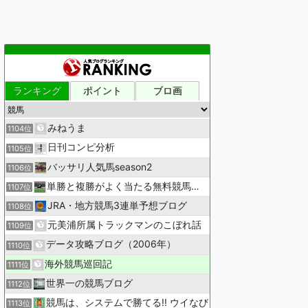
ランキング
ポイント
ブロ画
みねうま
1104位
日刊コンピ分析
1105位
バッサリ人気馬season2
1106位
単勝と複勝がよく当たる無料競馬予想ブログ
1107位
JRA・地方競馬3連単予想ブログ
1108位
元美浦所属トラックマンのこぼれ話
1109位
データ攻略ブログ（2006年）
1110位
海外競馬巡回記
1111位
世界一の競馬ブログ
1112位
競馬は、システムで勝てる!! ウイなび
1113位