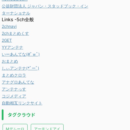
公益財団法人 ジャパン・スタッドブック・イン
ターナショナル
Links -5ch全般
2chnavi
2chまとめくす
2GET
YYアンテナ
いーあんてな(#ﾟｗﾟ)
おまとめ
しぃアンテナ(*ﾟーﾟ)
まとめクロラ
アナグロあんてな
アンテナっす
コジメディア
自動相互リンクサイト
タグクラウド
Mデムーロ
アーモンドアイ