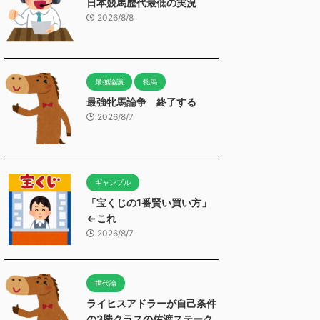
日本競馬歴代最低の実況
2026/8/8
最強論議
牝馬
最強牝馬論争 終了する
2026/8/7
ギャンブル
「宝くじの1番賢い買い方」
←これ
2026/8/7
世代論
ライヒスアドラーが自己条件
の3勝クラスの佐渡ステーク