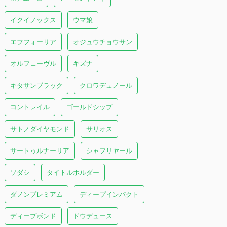
イクイノックス
ウマ娘
エフフォーリア
オジュウチョウサン
オルフェーヴル
キズナ
キタサンブラック
クロワデュノール
コントレイル
ゴールドシップ
サトノダイヤモンド
サリオス
サートゥルナーリア
シャフリヤール
ソダシ
タイトルホルダー
ダノンプレミアム
ディープインパクト
ディープボンド
ドウデュース