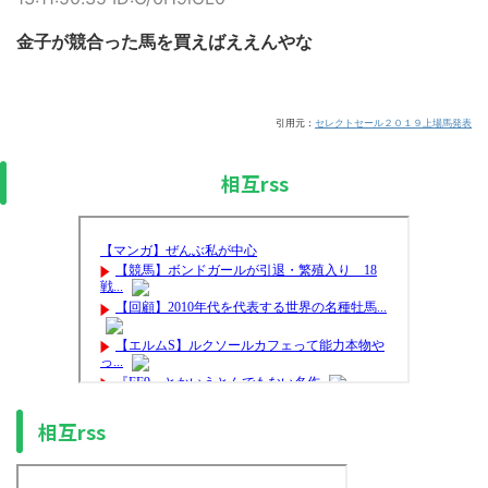
金子が競合った馬を買えばええんやな
引用元：
セレクトセール２０１９上場馬発表
相互rss
相互rss