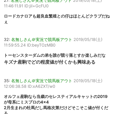
27:
名無しさん＠実況で競馬板アウト
2019/05/18(土)
11:46:11.91 ID:jil+GcFU0
ロードカナロアも超良血繁殖との仔はほとんどクラブだね
ぇ
32:
名無しさん＠実況で競馬板アウト
2019/05/18(土)
11:59:55.24 ID:beyTOzMB0
トーセンスターダムの弟を誰が競り落とすか楽しみだな
キズナ産駒でどの程度値が付くかも興味ある
35:
名無しさん＠実況で競馬板アウト
2019/05/18(土)
12:06:38.58 ID:xA6ZXT/w0
オルフェ産駒なら当歳のセレスティアルキャットの2019
が母系にミスプロの4×4
2月生まれの牡馬だし馬格次第だけどそこそこ値が付くだ
ろ