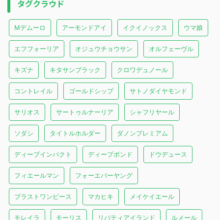
タグクラウド
Mデムーロ
アーモンドアイ
イクイノックス
ウマ娘
エフフォーリア
オジュウチョウサン
オルフェーヴル
キズナ
キタサンブラック
クロワデュノール
コントレイル
ゴールドシップ
サトノダイヤモンド
サリオス
サートゥルナーリア
シャフリヤール
ソダシ
タイトルホルダー
ダノンプレミアム
ディープインパクト
ディープボンド
ドウデュース
フィエールマン
フォーエバーヤング
ブラストワンピース
マカヒキ
メイケイエール
モレイラ
モーリス
リバティアイランド
ルメール