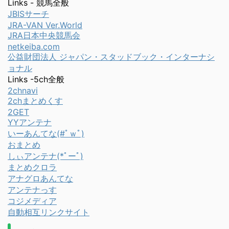
Links - 競馬全般
JBISサーチ
JRA-VAN Ver.World
JRA日本中央競馬会
netkeiba.com
公益財団法人 ジャパン・スタッドブック・インターナシ
ョナル
Links -5ch全般
2chnavi
2chまとめくす
2GET
YYアンテナ
いーあんてな(#ﾟｗﾟ)
おまとめ
しぃアンテナ(*ﾟーﾟ)
まとめクロラ
アナグロあんてな
アンテナっす
コジメディア
自動相互リンクサイト