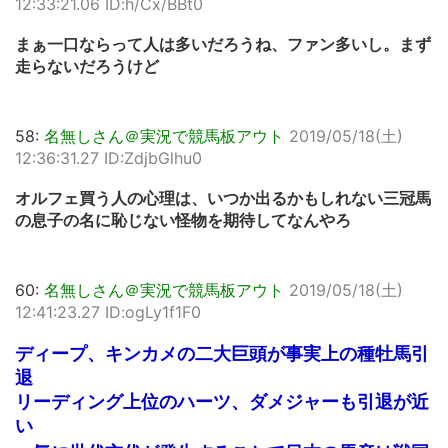
12:33:21.06 ID:h/Cx/BBt0
まぁ一口ならって人は多いだろうね、ファン多いし。まず
走らないだろうけど
58:
名無しさん＠実況で競馬板アウト
2019/05/18(土)
12:36:31.27 ID:ZdjbGlhu0
オルフェ買う人の心理は、いつか出るかもしれない三冠馬
の息子の名に恥じない怪物を期待してなんやろ
60:
名無しさん＠実況で競馬板アウト
2019/05/18(土)
12:41:23.27 ID:ogLy1f1F0
ディープ、キンカメの二大巨頭が事実上の種牡馬引
退
リーディング上位のハーツ、ダメジャーも引退が近
い