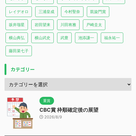
レイデオロ
三浦皇成
今村聖奈
凱旋門賞
坂井瑠星
岩田望来
川田将雅
戸崎圭太
横山典弘
横山武史
武豊
池添謙一
福永祐一
藤田菜七子
カテゴリー
重賞
CBC賞 枠順確定後の展望
2026/8/9