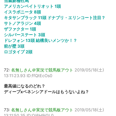
当歳新種牡馬
アメリカンペイトリオット 1頭
イスラボニータ 8頭
キタサンブラック 11頭 ドナブリ・エリンコート注目？
サトノアラジン 4頭
ザファクター 1頭
シルバーステート 3頭
ドレフォン 13頭 結構良いメンツか！？
前が壁 3頭
ロゴタイプ 2頭
72:
名無しさん＠実況で競馬板アウト
2019/05/18(土)
13:11:23.93 ID:ffQtEcOs0
最高値になるのどれ？
ディープxベネンシアドールはもうないよね？
73:
名無しさん＠実況で競馬板アウト
2019/05/18(土)
13:11:50.35 ID:O/6H9iGL0