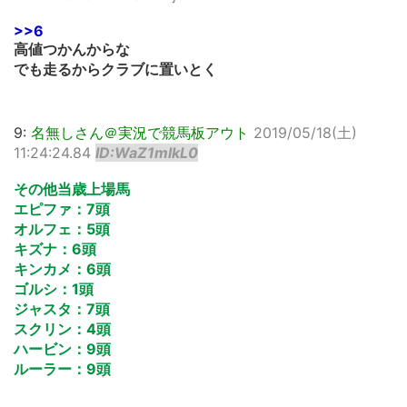
>>6
高値つかんからな
でも走るからクラブに置いとく
9:
名無しさん＠実況で競馬板アウト
2019/05/18(土)
11:24:24.84
ID:WaZ1mlkL0
その他当歳上場馬
エピファ：7頭
オルフェ：5頭
キズナ：6頭
キンカメ：6頭
ゴルシ：1頭
ジャスタ：7頭
スクリン：4頭
ハービン：9頭
ルーラー：9頭