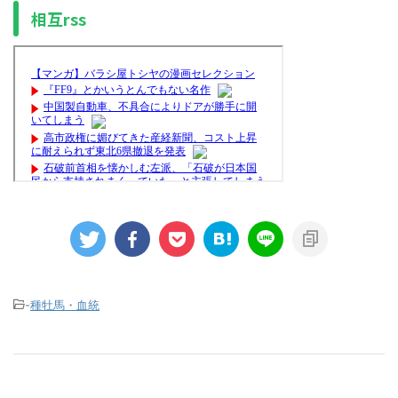
相互rss
-
種牡馬・血統