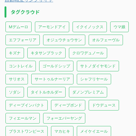
タグクラウド
Mデムーロ
アーモンドアイ
イクイノックス
ウマ娘
エフフォーリア
オジュウチョウサン
オルフェーヴル
キズナ
キタサンブラック
クロワデュノール
コントレイル
ゴールドシップ
サトノダイヤモンド
サリオス
サートゥルナーリア
シャフリヤール
ソダシ
タイトルホルダー
ダノンプレミアム
ディープインパクト
ディープボンド
ドウデュース
フィエールマン
フォーエバーヤング
ブラストワンピース
マカヒキ
メイケイエール