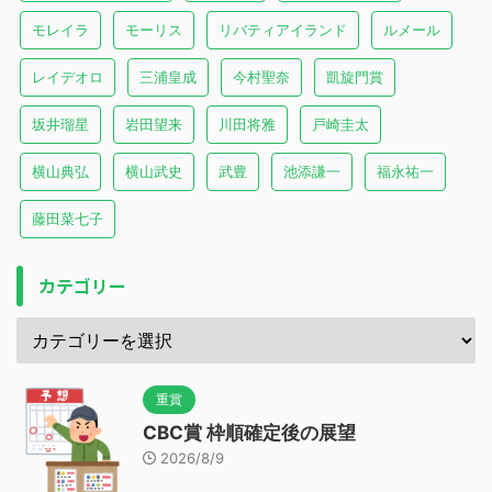
モレイラ
モーリス
リバティアイランド
ルメール
レイデオロ
三浦皇成
今村聖奈
凱旋門賞
坂井瑠星
岩田望来
川田将雅
戸崎圭太
横山典弘
横山武史
武豊
池添謙一
福永祐一
藤田菜七子
カテゴリー
重賞
CBC賞 枠順確定後の展望
2026/8/9