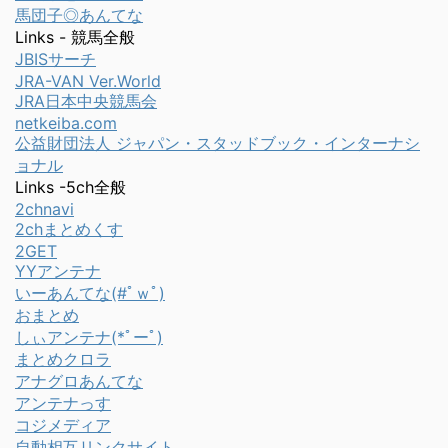
馬団子◎あんてな
Links - 競馬全般
JBISサーチ
JRA-VAN Ver.World
JRA日本中央競馬会
netkeiba.com
公益財団法人 ジャパン・スタッドブック・インターナシ
ョナル
Links -5ch全般
2chnavi
2chまとめくす
2GET
YYアンテナ
いーあんてな(#ﾟｗﾟ)
おまとめ
しぃアンテナ(*ﾟーﾟ)
まとめクロラ
アナグロあんてな
アンテナっす
コジメディア
自動相互リンクサイト