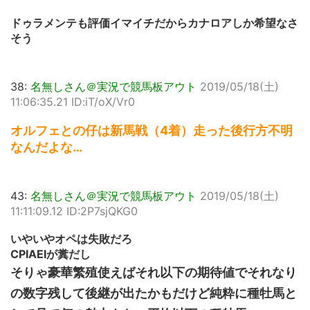
ドゥラメンテも評価イマイチだからカナロアしか希望なさ
そう
38:
名無しさん＠実況で競馬板アウト
2019/05/18(土)
11:06:35.21 ID:iT/oX/Vr0
オルフェとの仔は新馬戦（4着）走った後行方不明
なんだよな…
43:
名無しさん＠実況で競馬板アウト
2019/05/18(土)
11:11:09.12 ID:2P7sjQKG0
いやいやオペは失敗だろ
CPIAEIが糞だし
そりゃ豪華繁殖使えばそれ以下の期待値でそれなり
の数字残して後継が出たかもだけど純粋に種牡馬と