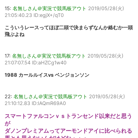
15:
名無しさん＠実況で競馬板アウト
2019/05/28(火)
21:05:40.23 ID:egjX+/qT0
こういうレースってほぼ二頭で決まらずなんか絡むか一頭
飛ぶよね
17:
名無しさん＠実況で競馬板アウト
2019/05/28(火)
21:07:07.54 ID:aHZCg1w40
1988 カールルイスvs ベンジョンソン
22:
名無しさん＠実況で競馬板アウト
2019/05/28(火)
21:10:12.83 ID:lAQmR69A0
スマートファルコンｖｓトランセンド以来だと思う
が
ダノンプレミアムってアーモンドアイに比べられる