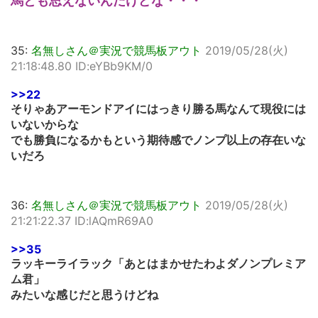
馬とも思えないんだけどな・・・
35:
名無しさん＠実況で競馬板アウト
2019/05/28(火)
21:18:48.80 ID:eYBb9KM/0
>>22
そりゃあアーモンドアイにはっきり勝る馬なんて現役には
いないからな
でも勝負になるかもという期待感でノンプ以上の存在いな
いだろ
36:
名無しさん＠実況で競馬板アウト
2019/05/28(火)
21:21:22.37 ID:lAQmR69A0
>>35
ラッキーライラック「あとはまかせたわよダノンプレミア
ム君」
みたいな感じだと思うけどね