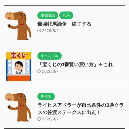
最強論議
牝馬
最強牝馬論争 終了する
2026/8/7
ギャンブル
「宝くじの1番賢い買い方」←これ
2026/8/7
世代論
ライヒスアドラーが自己条件の3勝クラ
スの佐渡ステークスに出走！
2026/8/7