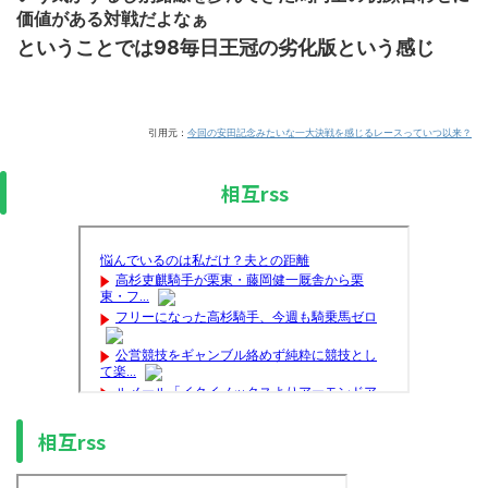
価値がある対戦だよなぁ
ということでは98毎日王冠の劣化版という感じ
引用元：
今回の安田記念みたいな一大決戦を感じるレースっていつ以来？
相互rss
相互rss