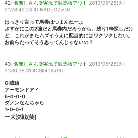
42:
名無しさん＠実況で競馬板アウト
2019/05/28(火)
21:28:49.23 ID:NADgCZvG0
はっきり言って馬券はつまんねーよ
さすがにこの2強だと馬券内だろうから、残り1枠探しだけ
ど、これがまたムズイうえに配当的にはワクワクしない。
お前らだってそう思ってんじゃないの？
43:
名無しさん＠実況で競馬板アウト
2019/05/28(火)
21:30:35.31 ID:SII40Ax90
GI成績
アーモンドアイ
5-0-0-0
ダノンなんちゃら
1-0-0-1
一大決戦(笑)