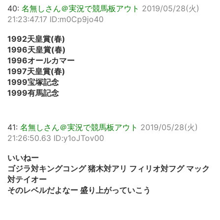
40:
名無しさん＠実況で競馬板アウト
2019/05/28(火)
21:23:47.17 ID:m0Cp9jo40
1992天皇賞(春)
1996天皇賞(春)
1996オールカマー
1997天皇賞(春)
1999宝塚記念
1999有馬記念
41:
名無しさん＠実況で競馬板アウト
2019/05/28(火)
21:26:50.63 ID:y1oJTov00
いいねー
ゴジラ対キングコング 猪木対アリ フィリオ対フグ マック
対テイオー
そのレベルだよなー 盛り上がっていこう