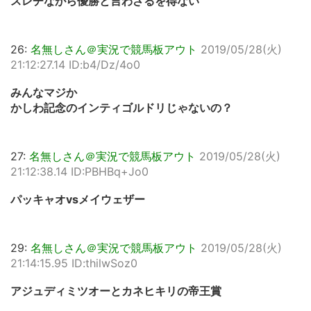
スレチながら優勝と言わざるを得ない
26:
名無しさん＠実況で競馬板アウト
2019/05/28(火)
21:12:27.14 ID:b4/Dz/4o0
みんなマジか
かしわ記念のインティゴルドリじゃないの？
27:
名無しさん＠実況で競馬板アウト
2019/05/28(火)
21:12:38.14 ID:PBHBq+Jo0
パッキャオvsメイウェザー
29:
名無しさん＠実況で競馬板アウト
2019/05/28(火)
21:14:15.95 ID:thilwSoz0
アジュディミツオーとカネヒキリの帝王賞