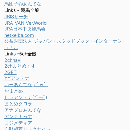
馬団子◎あんてな
Links - 競馬全般
JBISサーチ
JRA-VAN Ver.World
JRA日本中央競馬会
netkeiba.com
公益財団法人 ジャパン・スタッドブック・インターナシ
ョナル
Links -5ch全般
2chnavi
2chまとめくす
2GET
YYアンテナ
いーあんてな(#ﾟｗﾟ)
おまとめ
しぃアンテナ(*ﾟーﾟ)
まとめクロラ
アナグロあんてな
アンテナっす
コジメディア
自動相互リンクサイト