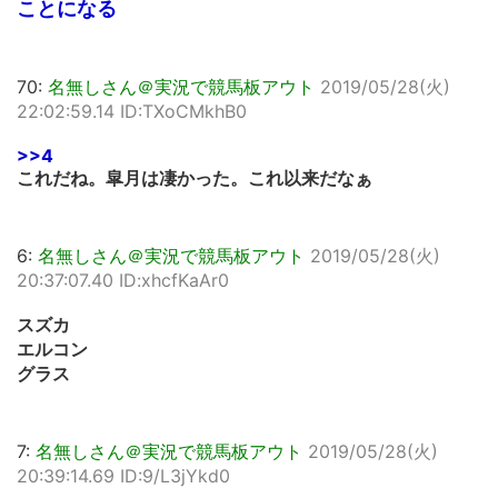
ことになる
70:
名無しさん＠実況で競馬板アウト
2019/05/28(火)
22:02:59.14 ID:TXoCMkhB0
>>4
これだね。皐月は凄かった。これ以来だなぁ
6:
名無しさん＠実況で競馬板アウト
2019/05/28(火)
20:37:07.40 ID:xhcfKaAr0
スズカ
エルコン
グラス
7:
名無しさん＠実況で競馬板アウト
2019/05/28(火)
20:39:14.69 ID:9/L3jYkd0