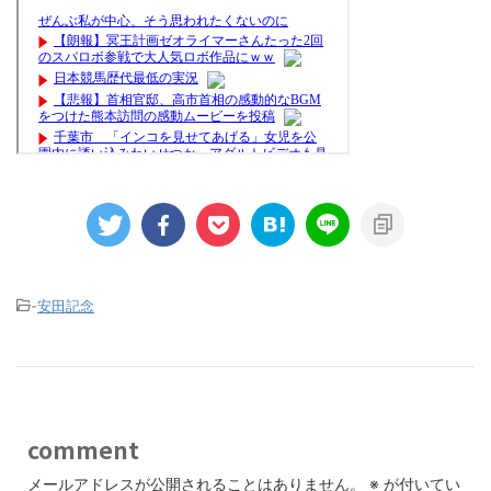
-
安田記念
comment
メールアドレスが公開されることはありません。
※
が付いてい