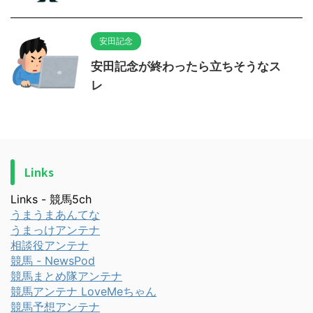
安田記念
安田記念が終わったら立ちそうなス
レ
Links
Links - 競馬5ch
うまうまあんてな
うまっけアンテナ
相談役アンテナ
競馬 - NewsPod
競馬まとめ隊アンテナ
競馬アンテナ LoveMeちゃん
競馬予想アンテナ