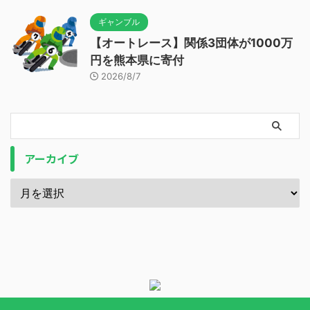
ギャンブル
【オートレース】関係3団体が1000万
円を熊本県に寄付
2026/8/7
アーカイブ