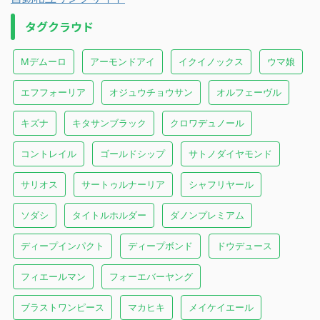
タグクラウド
Mデムーロ
アーモンドアイ
イクイノックス
ウマ娘
エフフォーリア
オジュウチョウサン
オルフェーヴル
キズナ
キタサンブラック
クロワデュノール
コントレイル
ゴールドシップ
サトノダイヤモンド
サリオス
サートゥルナーリア
シャフリヤール
ソダシ
タイトルホルダー
ダノンプレミアム
ディープインパクト
ディープボンド
ドウデュース
フィエールマン
フォーエバーヤング
ブラストワンピース
マカヒキ
メイケイエール