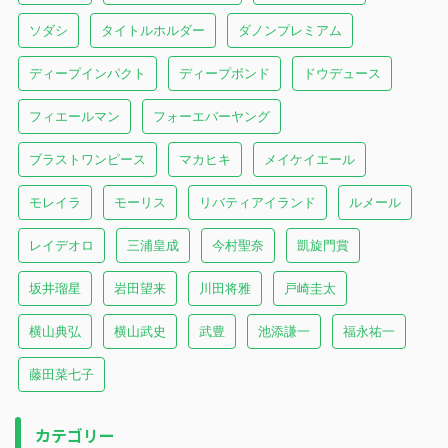
ソダシ
タイトルホルダー
ダノンプレミアム
ディープインパクト
ディープボンド
ドウデュース
フィエールマン
フォーエバーヤング
ブラストワンピース
マカヒキ
メイケイエール
モレイラ
モーリス
リバティアイランド
ルメール
レイデオロ
三浦皇成
今村聖奈
凱旋門賞
坂井瑠星
岩田望来
川田将雅
戸崎圭太
横山典弘
横山武史
武豊
池添謙一
福永祐一
藤田菜七子
カテゴリー