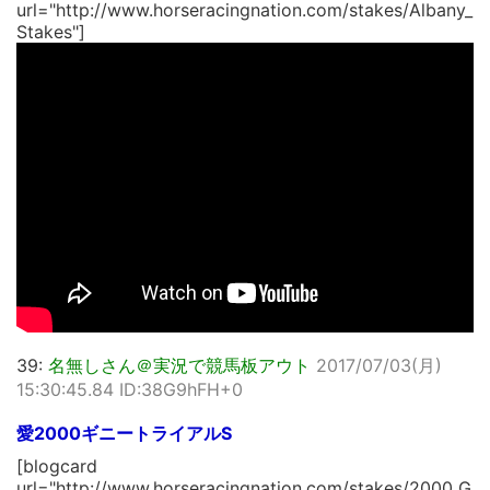
url="http://www.horseracingnation.com/stakes/Albany_
Stakes"]
39:
名無しさん＠実況で競馬板アウト
2017/07/03(月)
15:30:45.84 ID:38G9hFH+0
愛2000ギニートライアルS
[blogcard
url="http://www.horseracingnation.com/stakes/2000_G