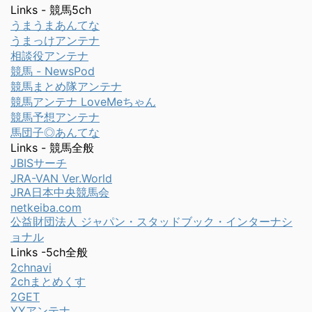
Links - 競馬5ch
うまうまあんてな
うまっけアンテナ
相談役アンテナ
競馬 - NewsPod
競馬まとめ隊アンテナ
競馬アンテナ LoveMeちゃん
競馬予想アンテナ
馬団子◎あんてな
Links - 競馬全般
JBISサーチ
JRA-VAN Ver.World
JRA日本中央競馬会
netkeiba.com
公益財団法人 ジャパン・スタッドブック・インターナシ
ョナル
Links -5ch全般
2chnavi
2chまとめくす
2GET
YYアンテナ