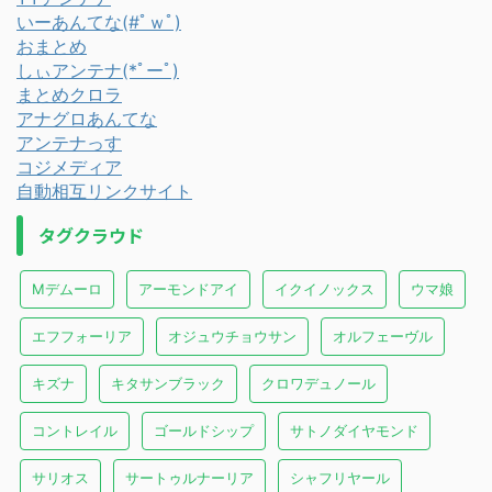
いーあんてな(#ﾟｗﾟ)
おまとめ
しぃアンテナ(*ﾟーﾟ)
まとめクロラ
アナグロあんてな
アンテナっす
コジメディア
自動相互リンクサイト
タグクラウド
Mデムーロ
アーモンドアイ
イクイノックス
ウマ娘
エフフォーリア
オジュウチョウサン
オルフェーヴル
キズナ
キタサンブラック
クロワデュノール
コントレイル
ゴールドシップ
サトノダイヤモンド
サリオス
サートゥルナーリア
シャフリヤール