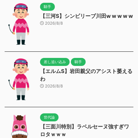
騎手
【三河S】シンビリーブ川田w w w w w
2026/8/8
差し追い込み
騎手
【エルムS】岩田親父のアシスト萎える
わ
2026/8/8
世代論
【三面川特別】ラベルセーヌ強すぎワ
ロタｗｗｗ