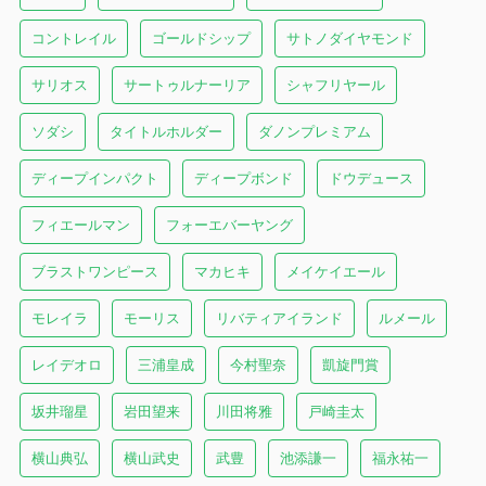
コントレイル
ゴールドシップ
サトノダイヤモンド
サリオス
サートゥルナーリア
シャフリヤール
ソダシ
タイトルホルダー
ダノンプレミアム
ディープインパクト
ディープボンド
ドウデュース
フィエールマン
フォーエバーヤング
ブラストワンピース
マカヒキ
メイケイエール
モレイラ
モーリス
リバティアイランド
ルメール
レイデオロ
三浦皇成
今村聖奈
凱旋門賞
坂井瑠星
岩田望来
川田将雅
戸崎圭太
横山典弘
横山武史
武豊
池添謙一
福永祐一