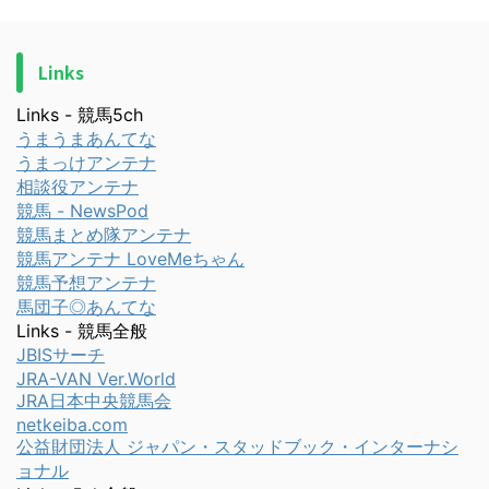
Links
Links - 競馬5ch
うまうまあんてな
うまっけアンテナ
相談役アンテナ
競馬 - NewsPod
競馬まとめ隊アンテナ
競馬アンテナ LoveMeちゃん
競馬予想アンテナ
馬団子◎あんてな
Links - 競馬全般
JBISサーチ
JRA-VAN Ver.World
JRA日本中央競馬会
netkeiba.com
公益財団法人 ジャパン・スタッドブック・インターナシ
ョナル