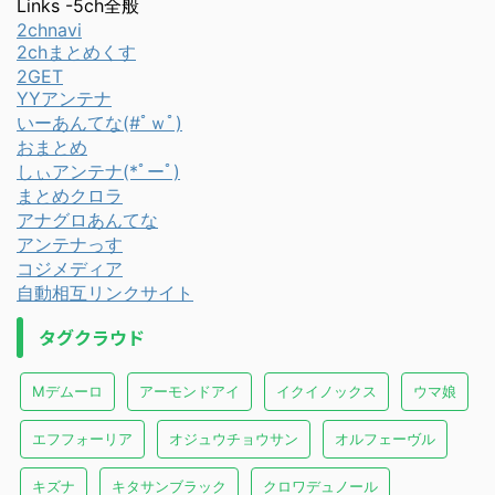
Links -5ch全般
2chnavi
2chまとめくす
2GET
YYアンテナ
いーあんてな(#ﾟｗﾟ)
おまとめ
しぃアンテナ(*ﾟーﾟ)
まとめクロラ
アナグロあんてな
アンテナっす
コジメディア
自動相互リンクサイト
タグクラウド
Mデムーロ
アーモンドアイ
イクイノックス
ウマ娘
エフフォーリア
オジュウチョウサン
オルフェーヴル
キズナ
キタサンブラック
クロワデュノール