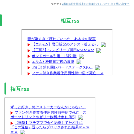
引用元：
2着に5馬身差以上の圧勝劇っていったら何を思い出す？
相互rss
相互rss