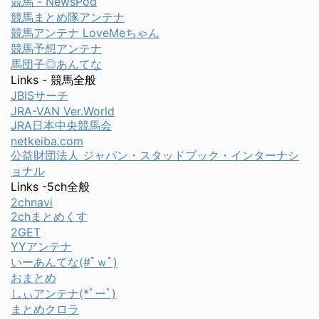
競馬 - NewsPod
競馬まとめ隊アンテナ
競馬アンテナ LoveMeちゃん
競馬予想アンテナ
馬団子◎あんてな
Links - 競馬全般
JBISサーチ
JRA-VAN Ver.World
JRA日本中央競馬会
netkeiba.com
公益財団法人 ジャパン・スタッドブック・インターナシ
ョナル
Links -5ch全般
2chnavi
2chまとめくす
2GET
YYアンテナ
いーあんてな(#ﾟｗﾟ)
おまとめ
しぃアンテナ(*ﾟーﾟ)
まとめクロラ