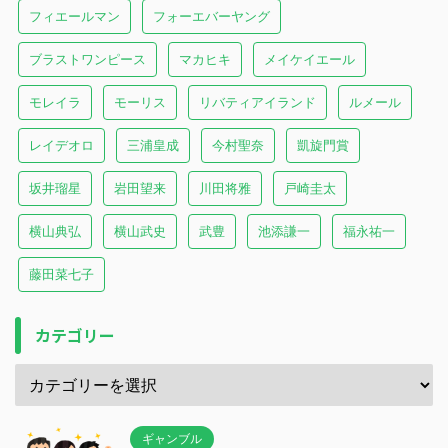
フィエールマン
フォーエバーヤング
ブラストワンピース
マカヒキ
メイケイエール
モレイラ
モーリス
リバティアイランド
ルメール
レイデオロ
三浦皇成
今村聖奈
凱旋門賞
坂井瑠星
岩田望来
川田将雅
戸崎圭太
横山典弘
横山武史
武豊
池添謙一
福永祐一
藤田菜七子
カテゴリー
ギャンブル