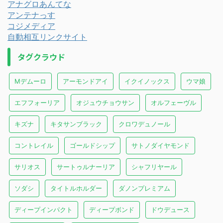
アナグロあんてな
アンテナっす
コジメディア
自動相互リンクサイト
タグクラウド
Mデムーロ
アーモンドアイ
イクイノックス
ウマ娘
エフフォーリア
オジュウチョウサン
オルフェーヴル
キズナ
キタサンブラック
クロワデュノール
コントレイル
ゴールドシップ
サトノダイヤモンド
サリオス
サートゥルナーリア
シャフリヤール
ソダシ
タイトルホルダー
ダノンプレミアム
ディープインパクト
ディープボンド
ドウデュース