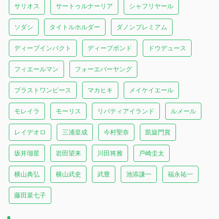
サリオス
サートゥルナーリア
シャフリヤール
ソダシ
タイトルホルダー
ダノンプレミアム
ディープインパクト
ディープボンド
ドウデュース
フィエールマン
フォーエバーヤング
ブラストワンピース
マカヒキ
メイケイエール
モレイラ
モーリス
リバティアイランド
ルメール
レイデオロ
三浦皇成
今村聖奈
凱旋門賞
坂井瑠星
岩田望来
川田将雅
戸崎圭太
横山典弘
横山武史
武豊
池添謙一
福永祐一
藤田菜七子