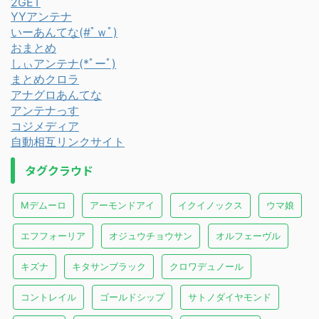
2GET
YYアンテナ
いーあんてな(#ﾟｗﾟ)
おまとめ
しぃアンテナ(*ﾟーﾟ)
まとめクロラ
アナグロあんてな
アンテナっす
コジメディア
自動相互リンクサイト
タグクラウド
Mデムーロ
アーモンドアイ
イクイノックス
ウマ娘
エフフォーリア
オジュウチョウサン
オルフェーヴル
キズナ
キタサンブラック
クロワデュノール
コントレイル
ゴールドシップ
サトノダイヤモンド