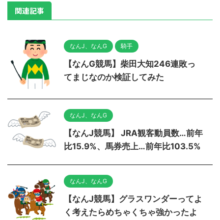
関連記事
なんJ、なんG
騎手
【なんG競馬】柴田大知246連敗っ
てまじなのか検証してみた
なんJ、なんG
【なんJ競馬】 JRA観客動員数…前年
比15.9%、馬券売上…前年比103.5%
なんJ、なんG
【なんJ競馬】グラスワンダーってよ
く考えたらめちゃくちゃ強かったよ