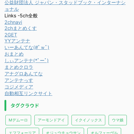
公益財団法人 ジャパン・スタッドブック・インターナシ
ョナル
Links -5ch全般
2chnavi
2chまとめくす
2GET
YYアンテナ
いーあんてな(#ﾟｗﾟ)
おまとめ
しぃアンテナ(*ﾟーﾟ)
まとめクロラ
アナグロあんてな
アンテナっす
コジメディア
自動相互リンクサイト
タグクラウド
Mデムーロ
アーモンドアイ
イクイノックス
ウマ娘
エフフォーリア
オジュウチョウサン
オルフェーヴル