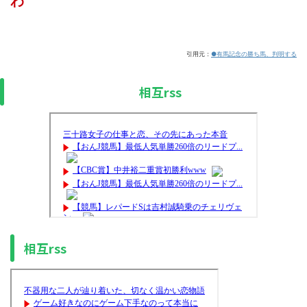
わ
引用元：
●有馬記念の勝ち馬、判明する
相互rss
相互rss