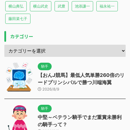
横山典弘
横山武史
武豊
池添謙一
福永祐一
藤田菜七子
カテゴリー
騎手
【おんJ競馬】最低人気単勝260倍のリ
ードプリンシパルで勝つ川端海翼
2026/8/9
騎手
中堅～ベテラン騎手でまだ重賞未勝利
の騎手って？