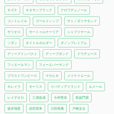
キズナ
キタサンブラック
クロワデュノール
コントレイル
ゴールドシップ
サトノダイヤモンド
サリオス
サートゥルナーリア
シャフリヤール
ソダシ
タイトルホルダー
ダノンプレミアム
ディープインパクト
ディープボンド
ドウデュース
フィエールマン
フォーエバーヤング
ブラストワンピース
マカヒキ
メイケイエール
モレイラ
モーリス
リバティアイランド
ルメール
レイデオロ
三浦皇成
今村聖奈
凱旋門賞
坂井瑠星
岩田望来
川田将雅
戸崎圭太