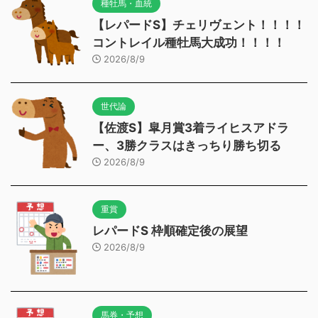
種牡馬・血統
【レパードS】チェリヴェント！！！！
コントレイル種牡馬大成功！！！！
2026/8/9
世代論
【佐渡S】皐月賞3着ライヒスアドラ
ー、3勝クラスはきっちり勝ち切る
2026/8/9
重賞
レパードS 枠順確定後の展望
2026/8/9
馬券・予想