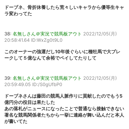
ドーブネ、骨折休養したら荒々しいキャラから優等生キャ
ラ変わってた
38:
名無しさん＠実況で競馬板アウト
2022/12/05(月)
20:58:41.64 ID:WxZg0t9L0
このオーナーの強運だし10年後ぐらいに種牡馬で大ブレ
ークして５億なんて余裕でペイしてたりして
39:
名無しさん＠実況で競馬板アウト
2022/12/05(月)
20:59:49.05 ID:/S0gUfbP0
ドーブネさんは藤田の競馬人脈作りに貢献したのでもう5
億円分の役目は果たした
あの落札がニュースになったことで普通なら接触できない
著名な競馬関係者たちから一挙に連絡が舞い込んだと本人
が書いてた