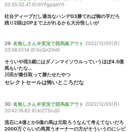
20:35:32.41 ID:6YFgpqbY0
社台ディープだし適当なハンデG3勝てれば御の字だろ
残り2頭はOPまで上がれるかも大分怪しいが
29:
名無しさん＠実況で競馬板アウト
2022/12/05(月)
20:38:01.14 ID:5cQnZthl0
そういや現3歳にはダノンマイソウルっていうほぼ4.5億
馬もいたな…
川田が責任取って勝たせたやつ
セレクトセールは怖いところだな
30:
名無しさん＠実況で競馬板アウト
2022/12/05(月)
20:42:16.62 ID:klZTSnJj0
流石に4億とか5億の馬は元取ろうなんて考えてないだろ
2000万ぐらいの馬買うオーナーの方がそういうのにシビ