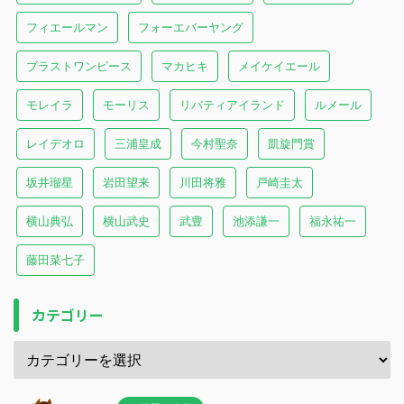
フィエールマン
フォーエバーヤング
ブラストワンピース
マカヒキ
メイケイエール
モレイラ
モーリス
リバティアイランド
ルメール
レイデオロ
三浦皇成
今村聖奈
凱旋門賞
坂井瑠星
岩田望来
川田将雅
戸崎圭太
横山典弘
横山武史
武豊
池添謙一
福永祐一
藤田菜七子
カテゴリー