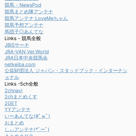
競馬 - NewsPod
競馬まとめ隊アンテナ
競馬アンテナ LoveMeちゃん
競馬予想アンテナ
馬団子◎あんてな
Links - 競馬全般
JBISサーチ
JRA-VAN Ver.World
JRA日本中央競馬会
netkeiba.com
公益財団法人 ジャパン・スタッドブック・インターナシ
ョナル
Links -5ch全般
2chnavi
2chまとめくす
2GET
YYアンテナ
いーあんてな(#ﾟｗﾟ)
おまとめ
しぃアンテナ(*ﾟーﾟ)
まとめクロラ