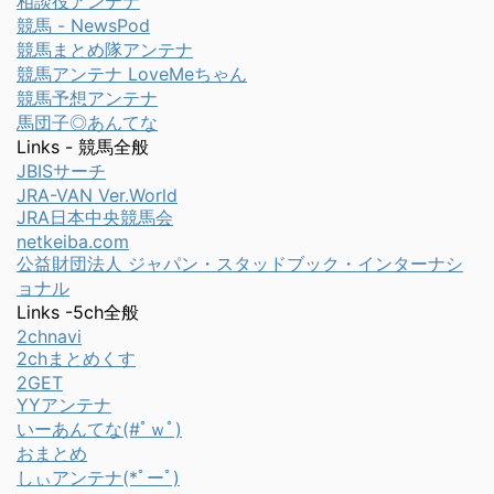
相談役アンテナ
競馬 - NewsPod
競馬まとめ隊アンテナ
競馬アンテナ LoveMeちゃん
競馬予想アンテナ
馬団子◎あんてな
Links - 競馬全般
JBISサーチ
JRA-VAN Ver.World
JRA日本中央競馬会
netkeiba.com
公益財団法人 ジャパン・スタッドブック・インターナシ
ョナル
Links -5ch全般
2chnavi
2chまとめくす
2GET
YYアンテナ
いーあんてな(#ﾟｗﾟ)
おまとめ
しぃアンテナ(*ﾟーﾟ)