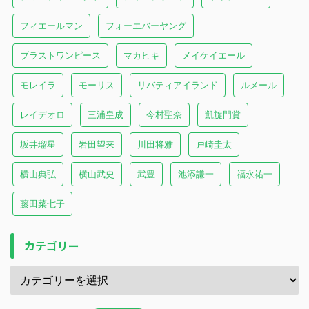
フィエールマン
フォーエバーヤング
ブラストワンピース
マカヒキ
メイケイエール
モレイラ
モーリス
リバティアイランド
ルメール
レイデオロ
三浦皇成
今村聖奈
凱旋門賞
坂井瑠星
岩田望来
川田将雅
戸崎圭太
横山典弘
横山武史
武豊
池添謙一
福永祐一
藤田菜七子
カテゴリー