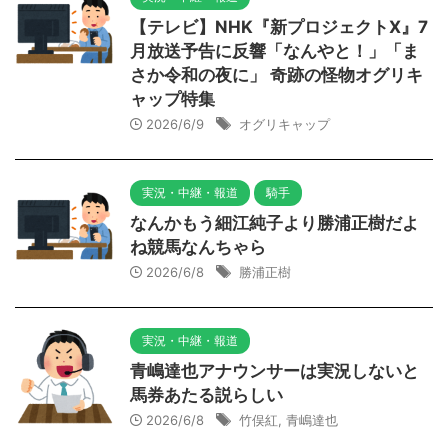
【テレビ】NHK『新プロジェクトX』7
月放送予告に反響「なんやと！」「ま
さか令和の夜に」 奇跡の怪物オグリキ
ャップ特集
2026/6/9
オグリキャップ
実況・中継・報道
騎手
なんかもう細江純子より勝浦正樹だよ
ね競馬なんちゃら
2026/6/8
勝浦正樹
実況・中継・報道
青嶋達也アナウンサーは実況しないと
馬券あたる説らしい
2026/6/8
竹俣紅
,
青嶋達也