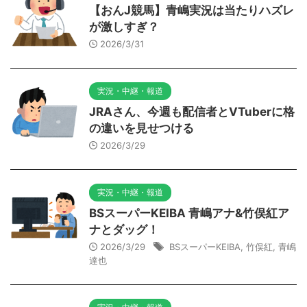
【おんJ競馬】青嶋実況は当たりハズレ
が激しすぎ？
2026/3/31
実況・中継・報道
JRAさん、今週も配信者とVTuberに格
の違いを見せつける
2026/3/29
実況・中継・報道
BSスーパーKEIBA 青嶋アナ&竹俣紅ア
ナとダッグ！
2026/3/29
BSスーパーKEIBA
,
竹俣紅
,
青嶋
達也