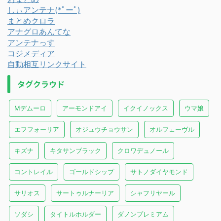
しぃアンテナ(*ﾟーﾟ)
まとめクロラ
アナグロあんてな
アンテナっす
コジメディア
自動相互リンクサイト
タグクラウド
Mデムーロ
アーモンドアイ
イクイノックス
ウマ娘
エフフォーリア
オジュウチョウサン
オルフェーヴル
キズナ
キタサンブラック
クロワデュノール
コントレイル
ゴールドシップ
サトノダイヤモンド
サリオス
サートゥルナーリア
シャフリヤール
ソダシ
タイトルホルダー
ダノンプレミアム