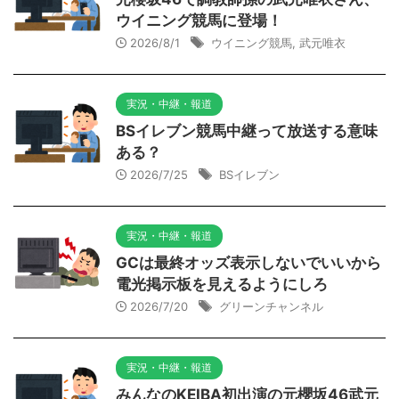
ウイニング競馬に登場！
2026/8/1
ウイニング競馬
,
武元唯衣
実況・中継・報道
BSイレブン競馬中継って放送する意味
ある？
2026/7/25
BSイレブン
実況・中継・報道
GCは最終オッズ表示しないでいいから
電光掲示板を見えるようにしろ
2026/7/20
グリーンチャンネル
実況・中継・報道
みんなのKEIBA初出演の元櫻坂46武元