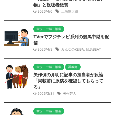
物」と視聴者絶賛
2026/4/6
上垣皓太朗
実況・中継・報道
TVerでフジテレビ系列の競馬中継を配
信
2026/4/3
みんなのKEIBA
,
競馬BEAT
実況・中継・報道
調教師
矢作側の弁明に記事の担当者が反論
「掲載前に原稿を確認してもらって
る」
2026/3/31
矢作芳人
実況・中継・報道