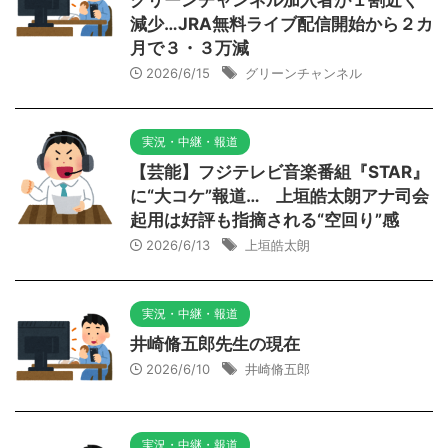
グリーンチャンネル加入者が１割近く
減少…JRA無料ライブ配信開始から２カ
月で３・３万減
2026/6/15
グリーンチャンネル
実況・中継・報道
【芸能】フジテレビ音楽番組『STAR』
に“大コケ”報道… 上垣皓太朗アナ司会
起用は好評も指摘される“空回り”感
2026/6/13
上垣皓太朗
実況・中継・報道
井崎脩五郎先生の現在
2026/6/10
井崎脩五郎
実況・中継・報道