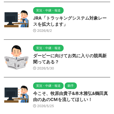
実況・中継・報道
JRA「トラッキングシステム対象レー
スを拡大します」
2026/6/2
実況・中継・報道
ダービーに向けてお気に入りの競馬新
聞ってある？
2026/5/30
実況・中継・報道
騎手
今こそ、牧原由貴子&本木雅弘&鶴田真
由のあのCMを流してほしい！
2026/5/25