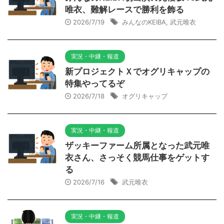
唯衣、難解レースで勝利を飾る
2026/7/19
みんなのKEIBA
,
武元唯衣
実況・中継・報道
新プロジェクトＸでオグリキャップの
特集やってるぞ
2026/7/18
オグリキャップ
実況・中継・報道
ザッキーファーム所属となった武元唯
衣さん、さっそく競馬仕事をゲットす
る
2026/7/16
武元唯衣
実況・中継・報道