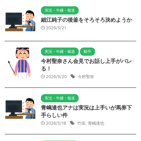
実況・中継・報道
細江純子の後釜をそろそろ決めようか
2026/5/21
実況・中継・報道
騎手
今村聖奈さん会見でお話し上手がバレ
る！
2026/5/20
今村聖奈
実況・中継・報道
青嶋達也アナは実況は上手いが馬券下
手らしい件
2026/5/18
竹俣
,
青嶋達也