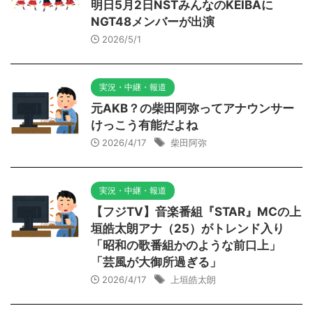
明日5月2日NSTみんなのKEIBAに
NGT48メンバーが出演
2026/5/1
実況・中継・報道
元AKB？の柴田阿弥ってアナウンサー
けっこう有能だよね
2026/4/17
柴田阿弥
実況・中継・報道
【フジTV】音楽番組『STAR』MCの上
垣皓太朗アナ（25）がトレンド入り
「昭和の歌番組かのような前口上」
「芸風が大御所過ぎる」
2026/4/17
上垣皓太朗