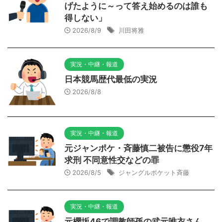
げたように～って答え始めるのは誰も
得しない」
2026/8/9
川田将雅
実況・中継・報道
日本競馬歴代最低の実況
2026/8/8
実況・中継・報道
元ジャンポケ・斉藤慎二被告に懲役7年
求刑 不同意性交などの罪
2026/8/5
ジャングルポケット斉藤
実況・中継・報道
元櫻坂46で調教師孫の武元唯衣さん、