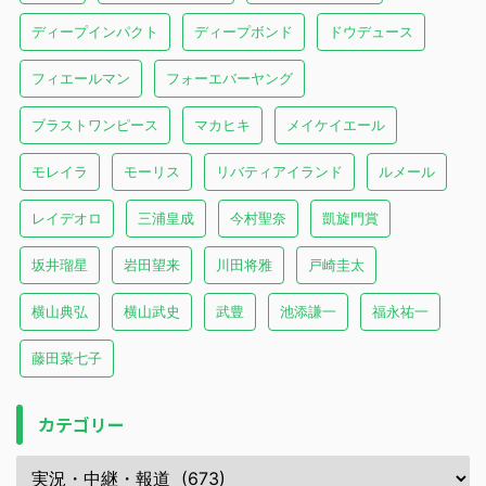
ディープインパクト
ディープボンド
ドウデュース
フィエールマン
フォーエバーヤング
ブラストワンピース
マカヒキ
メイケイエール
モレイラ
モーリス
リバティアイランド
ルメール
レイデオロ
三浦皇成
今村聖奈
凱旋門賞
坂井瑠星
岩田望来
川田将雅
戸崎圭太
横山典弘
横山武史
武豊
池添謙一
福永祐一
藤田菜七子
カテゴリー