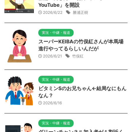
YouTube」を開設
2026/6/22
勝浦正樹
実況・中継・報道
スーパーKEIBAの竹俣紅さんが本馬場
進行やってるらしいんだが
2026/6/21
竹俣紅
実況・中継・報道
ビタミンSのお兄ちゃん←結局なにもん
なん？
2026/6/16
実況・中継・報道