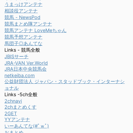
うまっけアンテナ
相談役アンテナ
競馬 - NewsPod
競馬まとめ隊アンテナ
競馬アンテナ LoveMeちゃん
競馬予想アンテナ
馬団子◎あんてな
Links - 競馬全般
JBISサーチ
JRA-VAN Ver.World
JRA日本中央競馬会
netkeiba.com
公益財団法人 ジャパン・スタッドブック・インターナシ
ョナル
Links -5ch全般
2chnavi
2chまとめくす
2GET
YYアンテナ
いーあんてな(#ﾟｗﾟ)
おまとめ