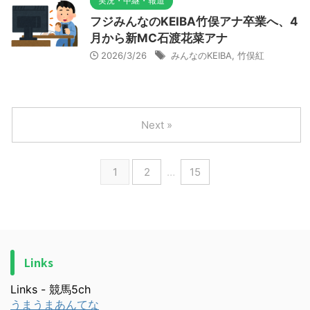
実況・中継・報道
フジみんなのKEIBA竹俣アナ卒業へ、4
月から新MC石渡花菜アナ
2026/3/26
みんなのKEIBA
,
竹俣紅
Next »
1
2
…
15
Links
Links - 競馬5ch
うまうまあんてな