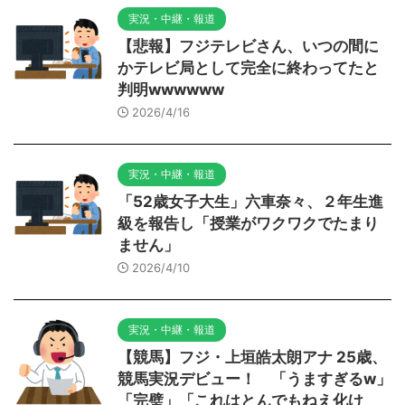
実況・中継・報道
【悲報】フジテレビさん、いつの間に
かテレビ局として完全に終わってたと
判明wwwwww
2026/4/16
実況・中継・報道
「52歳女子大生」六車奈々、２年生進
級を報告し「授業がワクワクでたまり
ません」
2026/4/10
実況・中継・報道
【競馬】フジ・上垣皓太朗アナ 25歳、
競馬実況デビュー！ 「うますぎるw」
「完璧」「これはとんでもねえ化け