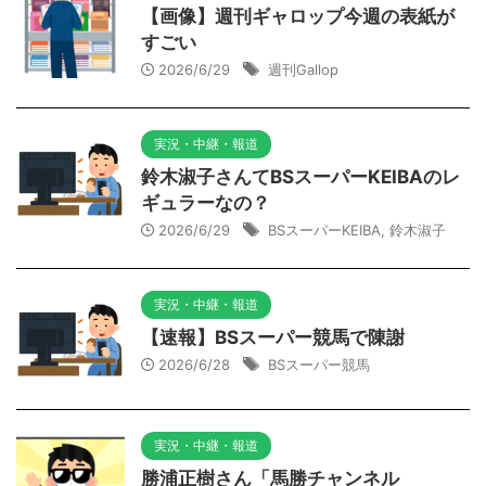
【画像】週刊ギャロップ今週の表紙が
すごい
2026/6/29
週刊Gallop
実況・中継・報道
鈴木淑子さんてBSスーパーKEIBAのレ
ギュラーなの？
2026/6/29
BSスーパーKEIBA
,
鈴木淑子
実況・中継・報道
【速報】BSスーパー競馬で陳謝
2026/6/28
BSスーパー競馬
実況・中継・報道
勝浦正樹さん「馬勝チャンネル