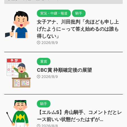
実況・中継・報道
騎手
女子アナ、川田批判「先ほども申し上
げたように～って答え始めるのは誰も
得しない」
2026/8/9
重賞
CBC賞 枠順確定後の展望
2026/8/9
騎手
【エルムS】舟山騎手、コメントだとレ
ース前いい状態だったはずが…
2026/8/8