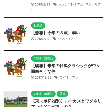
2018/2/23
ダノンプレミアム
,
ワグネリア
ン
世代論
【悲報】今年の３歳、弱い
2018/2/12
ワグネリアン
2歳戦・新馬戦
【朗報】来年の牡馬クラシックが中々
面白そうな件
2017/12/29
ワグネリアン
2歳戦・新馬戦
重賞
【東スポ杯2歳S】ルーカスとワグネリ
アンのどこが強いの？