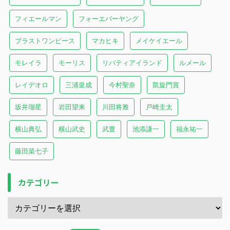
フィエールマン
フォーエバーヤング
ブラストワンピース
マカヒキ
メイケイエール
モレイラ
モーリス
リバティアイランド
ルメール
レイデオロ
三浦皇成
今村聖奈
凱旋門賞
坂井瑠星
岩田望来
川田将雅
戸崎圭太
横山典弘
横山武史
武豊
池添謙一
福永祐一
藤田菜七子
カテゴリー