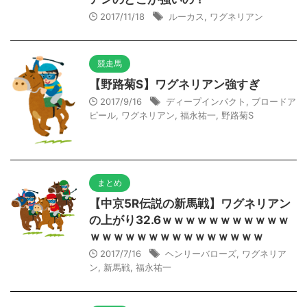
2017/11/18
ルーカス
,
ワグネリアン
競走馬
【野路菊S】ワグネリアン強すぎ
2017/9/16
ディープインパクト
,
ブロードア
ピール
,
ワグネリアン
,
福永祐一
,
野路菊S
まとめ
【中京5R伝説の新馬戦】ワグネリアン
の上がり32.6ｗｗｗｗｗｗｗｗｗｗｗ
ｗｗｗｗｗｗｗｗｗｗｗｗｗｗｗ
2017/7/16
ヘンリーバローズ
,
ワグネリア
ン
,
新馬戦
,
福永祐一