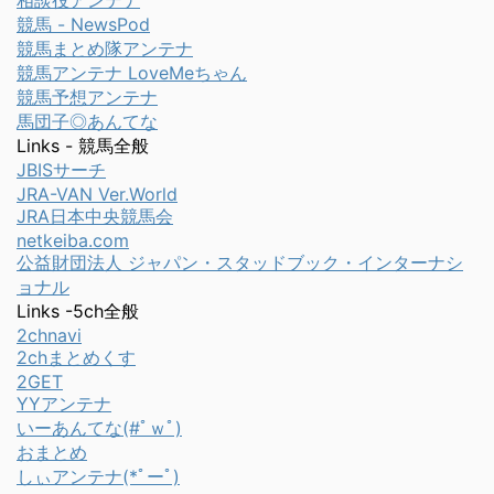
相談役アンテナ
競馬 - NewsPod
競馬まとめ隊アンテナ
競馬アンテナ LoveMeちゃん
競馬予想アンテナ
馬団子◎あんてな
Links - 競馬全般
JBISサーチ
JRA-VAN Ver.World
JRA日本中央競馬会
netkeiba.com
公益財団法人 ジャパン・スタッドブック・インターナシ
ョナル
Links -5ch全般
2chnavi
2chまとめくす
2GET
YYアンテナ
いーあんてな(#ﾟｗﾟ)
おまとめ
しぃアンテナ(*ﾟーﾟ)