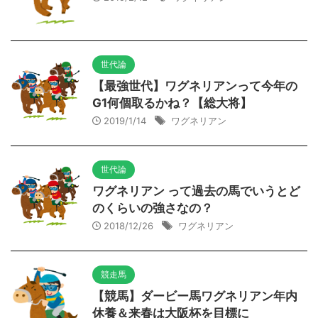
世代論
【最強世代】ワグネリアンって今年の
G1何個取るかね？【総大将】
2019/1/14
ワグネリアン
世代論
ワグネリアン って過去の馬でいうとど
のくらいの強さなの？
2018/12/26
ワグネリアン
競走馬
【競馬】ダービー馬ワグネリアン年内
休養＆来春は大阪杯を目標に