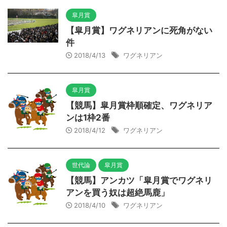
皐月賞
【皐月賞】ワグネリアンに死角がない
件
2018/4/13
ワグネリアン
皐月賞
【競馬】皐月賞枠順確定、ワグネリア
ンは1枠2番
2018/4/12
ワグネリアン
世代論
皐月賞
【競馬】アンカツ「皐月賞でワグネリ
アンを買う奴は超絶馬鹿」
2018/4/10
ワグネリアン