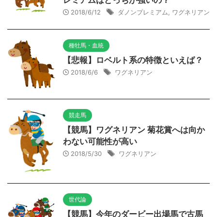
レミアムはどっちが強いの？
2018/6/12
ダノンプレミアム
,
ワグネリアン
種牡馬・血統
【悲報】ロベルト系の特徴といえば？
2018/6/6
ワグネリアン
競走馬
【競馬】ワグネリアン 菊花賞へは向か
わない可能性が高い
2018/5/30
ワグネリアン
世代論
【競馬】今年のダービー出場馬で古馬