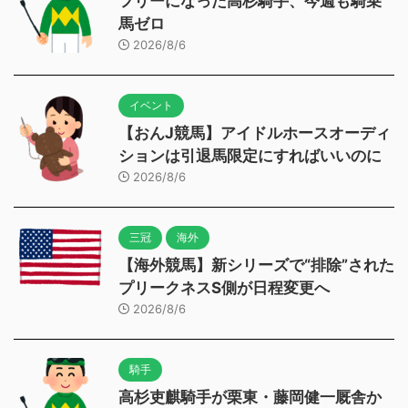
フリーになった高杉騎手、今週も騎乗
馬ゼロ
2026/8/6
イベント
【おんJ競馬】アイドルホースオーディ
ションは引退馬限定にすればいいのに
2026/8/6
三冠
海外
【海外競馬】新シリーズで“排除”された
プリークネスS側が日程変更へ
2026/8/6
騎手
高杉吏麒騎手が栗東・藤岡健一厩舎か