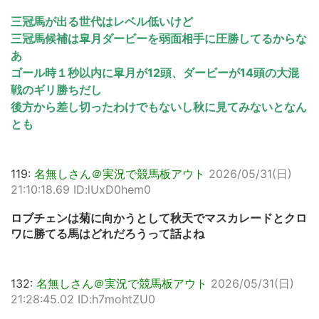
三冠馬が出る世代はレベル低いけど
三冠馬候補は皐月ダービーを弱面相手に圧勝してるからな
あ
ゴール時１秒以内に皐月が12頭、ダービーが14頭の大混
戦のギリ勝ちだし
後方から差し切ったわけでもないし秋に見てみないとなん
とも
119:
名無しさん＠実況で競馬板アウト
2026/05/31(日)
21:10:18.69 ID:lUxD0hem0
ロブチェンは菊に向かうとして秋天でマスカレードとクロ
ワに勝てる馬はどれだろうって話よね
132:
名無しさん＠実況で競馬板アウト
2026/05/31(日)
21:28:45.02 ID:h7mohtZU0