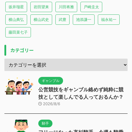
坂井瑠星
岩田望来
川田将雅
戸崎圭太
横山典弘
横山武史
武豊
池添謙一
福永祐一
藤田菜七子
カテゴリー
ギャンブル
公営競技をギャンブル絡めず純粋に競
技として楽しんでる人っておるんか？
2026/8/6
騎手