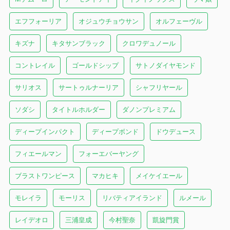
エフフォーリア
オジュウチョウサン
オルフェーヴル
キズナ
キタサンブラック
クロワデュノール
コントレイル
ゴールドシップ
サトノダイヤモンド
サリオス
サートゥルナーリア
シャフリヤール
ソダシ
タイトルホルダー
ダノンプレミアム
ディープインパクト
ディープボンド
ドウデュース
フィエールマン
フォーエバーヤング
ブラストワンピース
マカヒキ
メイケイエール
モレイラ
モーリス
リバティアイランド
ルメール
レイデオロ
三浦皇成
今村聖奈
凱旋門賞