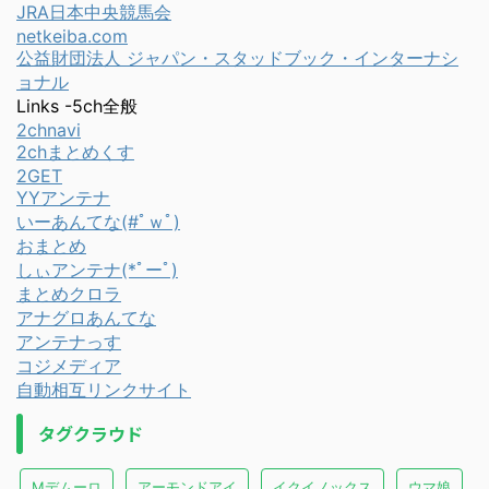
JRA日本中央競馬会
netkeiba.com
公益財団法人 ジャパン・スタッドブック・インターナシ
ョナル
Links -5ch全般
2chnavi
2chまとめくす
2GET
YYアンテナ
いーあんてな(#ﾟｗﾟ)
おまとめ
しぃアンテナ(*ﾟーﾟ)
まとめクロラ
アナグロあんてな
アンテナっす
コジメディア
自動相互リンクサイト
タグクラウド
Mデムーロ
アーモンドアイ
イクイノックス
ウマ娘