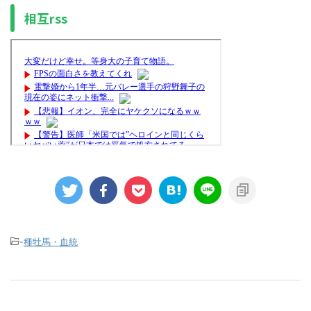
相互rss
-
種牡馬・血統