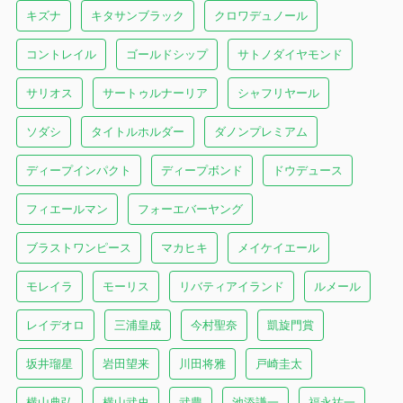
キズナ
キタサンブラック
クロワデュノール
コントレイル
ゴールドシップ
サトノダイヤモンド
サリオス
サートゥルナーリア
シャフリヤール
ソダシ
タイトルホルダー
ダノンプレミアム
ディープインパクト
ディープボンド
ドウデュース
フィエールマン
フォーエバーヤング
ブラストワンピース
マカヒキ
メイケイエール
モレイラ
モーリス
リバティアイランド
ルメール
レイデオロ
三浦皇成
今村聖奈
凱旋門賞
坂井瑠星
岩田望来
川田将雅
戸崎圭太
横山典弘
横山武史
武豊
池添謙一
福永祐一