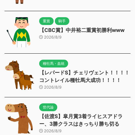
重賞
騎手
【CBC賞】中井裕二重賞初勝利www
2026/8/9
種牡馬・血統
【レパードS】チェリヴェント！！！！
コントレイル種牡馬大成功！！！！
2026/8/9
世代論
【佐渡S】皐月賞3着ライヒスアドラ
ー、3勝クラスはきっちり勝ち切る
2026/8/9