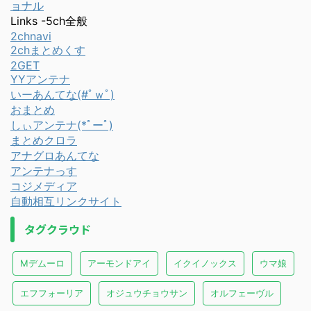
ョナル
Links -5ch全般
2chnavi
2chまとめくす
2GET
YYアンテナ
いーあんてな(#ﾟｗﾟ)
おまとめ
しぃアンテナ(*ﾟーﾟ)
まとめクロラ
アナグロあんてな
アンテナっす
コジメディア
自動相互リンクサイト
タグクラウド
Mデムーロ
アーモンドアイ
イクイノックス
ウマ娘
エフフォーリア
オジュウチョウサン
オルフェーヴル