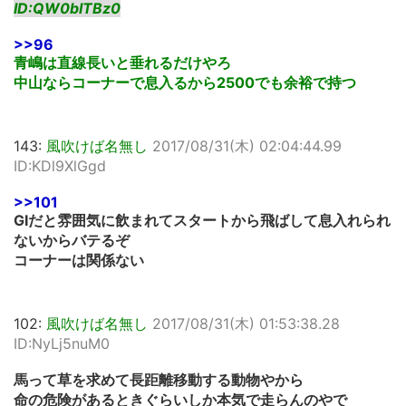
ID:QW0bITBz0
>>96
青嶋は直線長いと垂れるだけやろ
中山ならコーナーで息入るから2500でも余裕で持つ
143:
風吹けば名無し
2017/08/31(木) 02:04:44.99
ID:KDl9XlGgd
>>101
GⅠだと雰囲気に飲まれてスタートから飛ばして息入れられ
ないからバテるぞ
コーナーは関係ない
102:
風吹けば名無し
2017/08/31(木) 01:53:38.28
ID:NyLj5nuM0
馬って草を求めて長距離移動する動物やから
命の危険があるときぐらいしか本気で走らんのやで