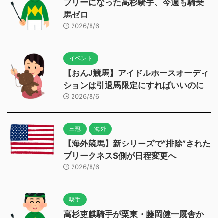
フリーになった高杉騎手、今週も騎乗
馬ゼロ
2026/8/6
イベント
【おんJ競馬】アイドルホースオーディ
ションは引退馬限定にすればいいのに
2026/8/6
三冠
海外
【海外競馬】新シリーズで“排除”された
プリークネスS側が日程変更へ
2026/8/6
騎手
高杉吏麒騎手が栗東・藤岡健一厩舎か