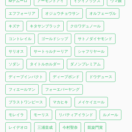
Mデムーロ
アーモンドアイ
イクイノックス
ウマ娘
エフフォーリア
オジュウチョウサン
オルフェーヴル
キズナ
キタサンブラック
クロワデュノール
コントレイル
ゴールドシップ
サトノダイヤモンド
サリオス
サートゥルナーリア
シャフリヤール
ソダシ
タイトルホルダー
ダノンプレミアム
ディープインパクト
ディープボンド
ドウデュース
フィエールマン
フォーエバーヤング
ブラストワンピース
マカヒキ
メイケイエール
モレイラ
モーリス
リバティアイランド
ルメール
レイデオロ
三浦皇成
今村聖奈
凱旋門賞