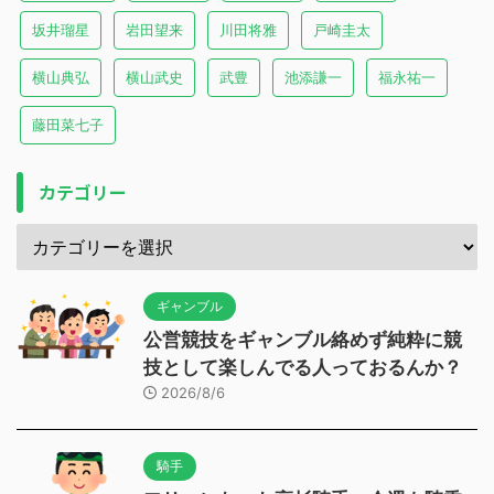
坂井瑠星
岩田望来
川田将雅
戸崎圭太
横山典弘
横山武史
武豊
池添謙一
福永祐一
藤田菜七子
カテゴリー
ギャンブル
公営競技をギャンブル絡めず純粋に競
技として楽しんでる人っておるんか？
2026/8/6
騎手