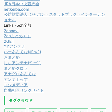
JRA日本中央競馬会
netkeiba.com
公益財団法人 ジャパン・スタッドブック・インターナシ
ョナル
Links -5ch全般
2chnavi
2chまとめくす
2GET
YYアンテナ
いーあんてな(#ﾟｗﾟ)
おまとめ
しぃアンテナ(*ﾟーﾟ)
まとめクロラ
アナグロあんてな
アンテナっす
コジメディア
自動相互リンクサイト
タグクラウド