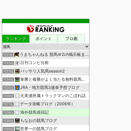
ランキング
ポイント
ブロ画
うまちゃんねる 競馬＠2ch掲示板まとめ
1121位
日刊コンピ分析
1122位
バッサリ人気馬season2
1123位
単勝と複勝がよく当たる無料競馬予想ブログ
1124位
JRA・地方競馬3連単予想ブログ
1125位
元美浦所属トラックマンのこぼれ話
1126位
データ攻略ブログ（2006年）
1127位
海外競馬巡回記
1128位
ちなおの競馬ブログ
1129位
世界一の競馬ブログ
1130位