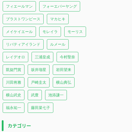
フィエールマン
フォーエバーヤング
ブラストワンピース
マカヒキ
メイケイエール
モレイラ
モーリス
リバティアイランド
ルメール
レイデオロ
三浦皇成
今村聖奈
凱旋門賞
坂井瑠星
岩田望来
川田将雅
戸崎圭太
横山典弘
横山武史
武豊
池添謙一
福永祐一
藤田菜七子
カテゴリー