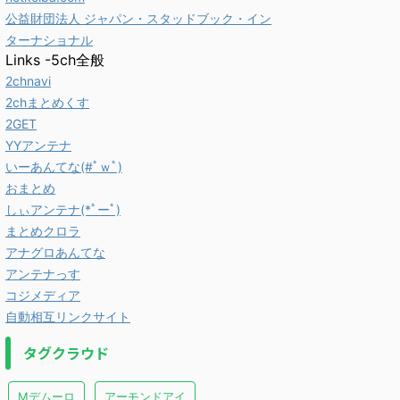
公益財団法人 ジャパン・スタッドブック・イン
ターナショナル
Links -5ch全般
2chnavi
2chまとめくす
2GET
YYアンテナ
いーあんてな(#ﾟｗﾟ)
おまとめ
しぃアンテナ(*ﾟーﾟ)
まとめクロラ
アナグロあんてな
アンテナっす
コジメディア
自動相互リンクサイト
タグクラウド
Mデムーロ
アーモンドアイ