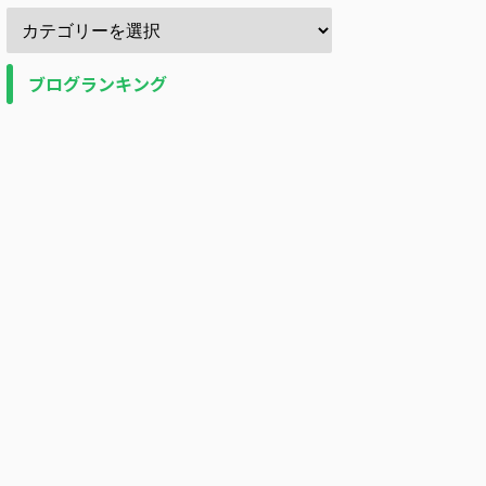
ブログランキング