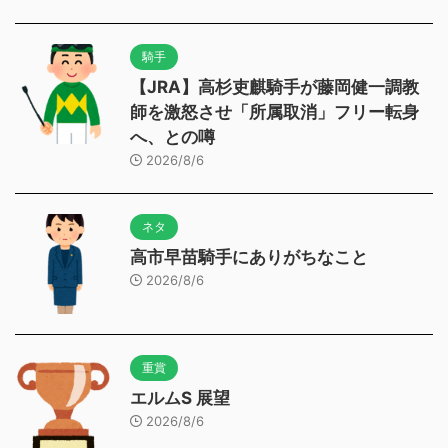
騎手
【JRA】高杉吏麒騎手が藤岡健一調教
師を激怒させ「所属取消」フリー転身
へ、との噂
2026/8/6
ネタ
高市早苗騎手にありがちなこと
2026/8/6
重賞
エルムS 展望
2026/8/6