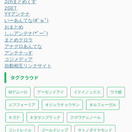
2chまとめくす
2GET
YYアンテナ
いーあんてな(#ﾟｗﾟ)
おまとめ
しぃアンテナ(*ﾟーﾟ)
まとめクロラ
アナグロあんてな
アンテナっす
コジメディア
自動相互リンクサイト
タグクラウド
Mデムーロ
アーモンドアイ
イクイノックス
ウマ娘
エフフォーリア
オジュウチョウサン
オルフェーヴル
キズナ
キタサンブラック
クロワデュノール
コントレイル
ゴールドシップ
サトノダイヤモンド