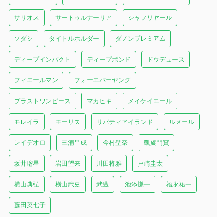
サリオス
サートゥルナーリア
シャフリヤール
ソダシ
タイトルホルダー
ダノンプレミアム
ディープインパクト
ディープボンド
ドウデュース
フィエールマン
フォーエバーヤング
ブラストワンピース
マカヒキ
メイケイエール
モレイラ
モーリス
リバティアイランド
ルメール
レイデオロ
三浦皇成
今村聖奈
凱旋門賞
坂井瑠星
岩田望来
川田将雅
戸崎圭太
横山典弘
横山武史
武豊
池添謙一
福永祐一
藤田菜七子