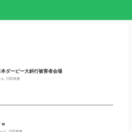
日本ダービー大斜行被害者会場
ール
,
川田将雅
ｗｗ
ール
,
川田将雅