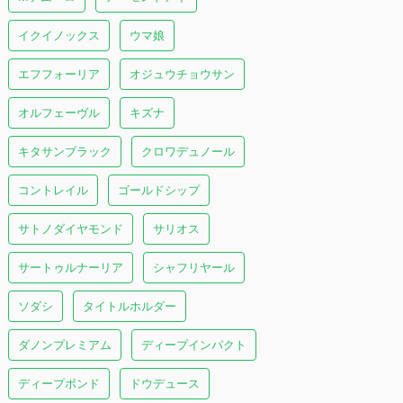
イクイノックス
ウマ娘
エフフォーリア
オジュウチョウサン
オルフェーヴル
キズナ
キタサンブラック
クロワデュノール
コントレイル
ゴールドシップ
サトノダイヤモンド
サリオス
サートゥルナーリア
シャフリヤール
ソダシ
タイトルホルダー
ダノンプレミアム
ディープインパクト
ディープボンド
ドウデュース