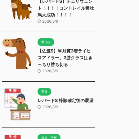
【レパードS】チェリヴェン
ト！！！！コントレイル種牡
馬大成功！！！！
2026/8/9
世代論
【佐渡S】皐月賞3着ライヒ
スアドラー、3勝クラスはき
っちり勝ち切る
2026/8/9
重賞
レパードS 枠順確定後の展望
2026/8/9
馬券・予想